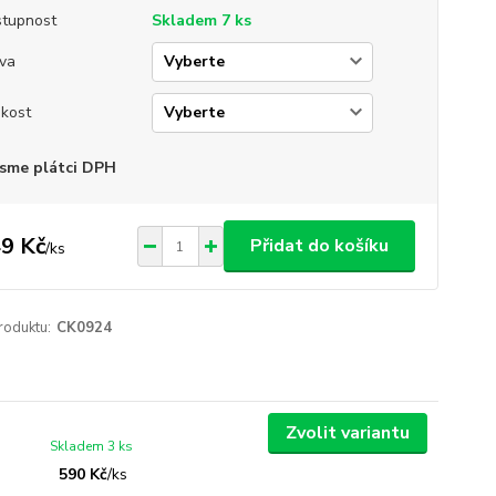
tupnost
Skladem 7 ks
va
ikost
sme plátci DPH
9 Kč
Přidat do košíku
/
ks
roduktu:
CK0924
Zvolit variantu
Skladem 3 ks
590 Kč
/
ks