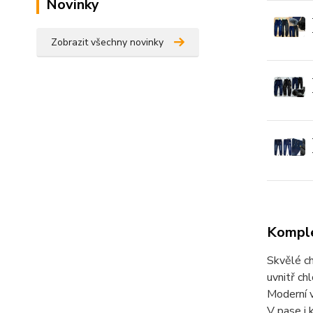
Novinky
Zobrazit všechny novinky
Komple
Skvělé ch
uvnitř ch
Moderní v
V pase i 