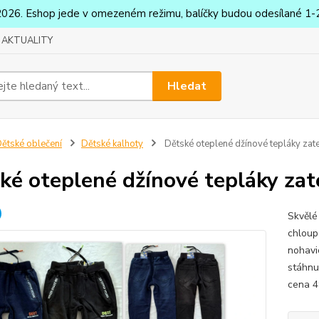
2026. Eshop jede v omezeném režimu, balíčky budou odesílané 1-2
AKTUALITY
Hledat
ětské oblečení
Dětské kalhoty
Dětské oteplené džínové tepláky zat
ké oteplené džínové tepláky za
Skvělé
chloup
nohavi
stáhnu
cena 4