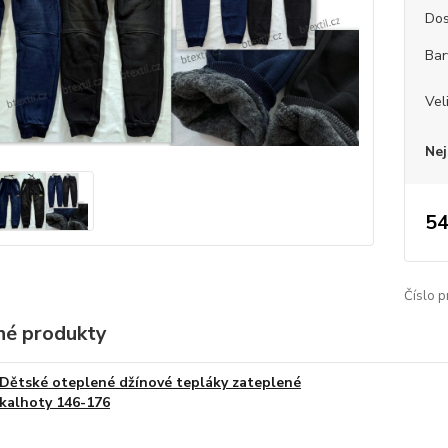
Dos
Bar
Vel
Nej
54
Číslo p
é produkty
Dětské oteplené džínové tepláky zateplené
kalhoty 146-176