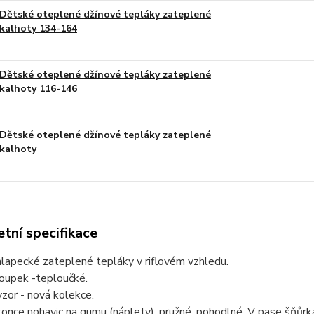
Dětské oteplené džínové tepláky zateplené
kalhoty 134-164
Dětské oteplené džínové tepláky zateplené
kalhoty 116-146
Dětské oteplené džínové tepláky zateplené
kalhoty
tní specifikace
lapecké zateplené tepláky v riflovém vzhledu.
loupek -teploučké.
zor - nová kolekce.
konce nohavic na gumu (náplety), pružné, pohodlné. V pase šňůrka