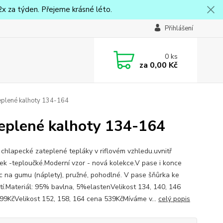
x za týden. Přejeme krásné léto.
Přihlášení
0
ks
za
0,00 Kč
eplené kalhoty 134-164
teplené kalhoty 134-164
 chlapecké zateplené tepláky v riflovém vzhledu.uvnitř
ek -teploučké.Moderní vzor - nová kolekce.V pase i konce
c na gumu (náplety), pružné, pohodlné. V pase šňůrka ke
tí.Materiál: 95% bavlna, 5%elastenVelikost 134, 140, 146
99KčVelikost 152, 158, 164 cena 539KčMíváme v...
celý popis