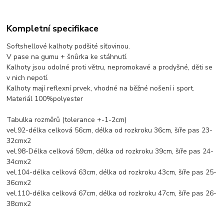
Kompletní specifikace
Softshellové kalhoty podšité síťovinou.
V pase na gumu + šnůrka ke stáhnutí.
Kalhoty jsou odolné proti větru, nepromokavé a prodyšné, děti se
v nich nepotí.
Kalhoty mají reflexní prvek, vhodné na běžné nošení i sport.
Materiál 100%polyester
Tabulka rozměrů (tolerance +-1-2cm)
vel.92-délka celková 56cm, délka od rozkroku 36cm, šíře pas 23-
32cmx2
vel.98-Délka celková 59cm, délka od rozkroku 39cm, šíře pas 24-
34cmx2
vel.104-délka celková 63cm, délka od rozkroku 43cm, šíře pas 25-
36cmx2
vel.110-délka celková 67cm, délka od rozkroku 47cm, šíře pas 26-
38cmx2