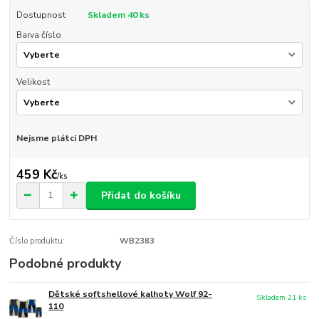
Dostupnost
Skladem 40 ks
Barva číslo
Velikost
Nejsme plátci DPH
459 Kč
/
ks
Přidat do košíku
Číslo produktu:
WB2383
Podobné produkty
Dětské softshellové kalhoty Wolf 92-
Skladem 21 ks
110