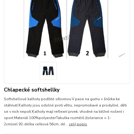
Chlapecké softshellky
Softshellové kalhoty podšité síťovinou.V pase na gumu + šnůrka ke
stáhnutí.Kalhoty jsou odolné proti větru, nepromokavé a prodyšné, děti
se v nich nepotí.Kalhoty mají reflexní prvek, vhodné na běžné nošení i
sport.Materiál 100%polyesterTabulka rozměrů (tolerance +-1-
2cm)vel.92-délka celková 56cm, dé...
celý popis