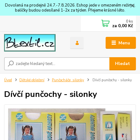
Dovolená na prodejně 24.7.-7.8.2026. Eshop jede v omezeném režimu,
balíčky budou odesílané 1-2x za týden. Přejeme krásné léto.
0
ks
za
0,00 Kč
Menu
Hledat
Úvod
Dětské oblečení
Punčocháče, silonky
Dívčí punčochy - silonky
Dívčí punčochy - silonky