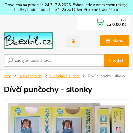
Dovolená na prodejně 24.7.-7.8.2026. Eshop jede v omezeném režimu,
balíčky budou odesílané 1-2x za týden. Přejeme krásné léto.
0
ks
za
0,00 Kč
Menu
Hledat
Úvod
Dětské oblečení
Punčocháče, silonky
Dívčí punčochy - silonky
Dívčí punčochy - silonky