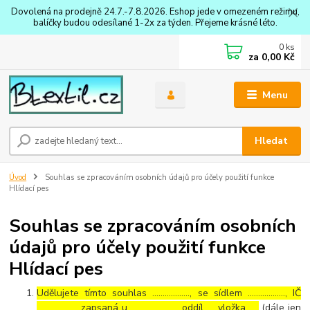
Dovolená na prodejně 24.7.-7.8.2026. Eshop jede v omezeném režimu,
balíčky budou odesílané 1-2x za týden. Přejeme krásné léto.
0
ks
za
0,00 Kč
Menu
Hledat
Úvod
Souhlas se zpracováním osobních údajů pro účely použití funkce
Hlídací pes
Souhlas se zpracováním osobních
údajů pro účely použití funkce
Hlídací pes
Udělujete tímto souhlas ……………..., se sídlem ………………, IČ
………………., zapsaná u ………………… , oddíl …, vložka …..
(dále jen