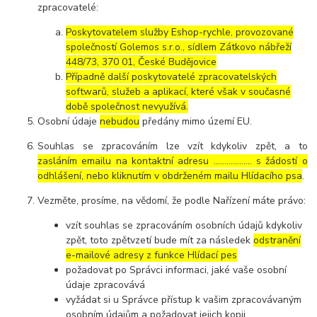
zpracovatelé:
Poskytovatelem služby Eshop-rychle, provozované
společností Golemos s.r.o., sídlem Zátkovo nábřeží
448/73, 370 01, České Budějovice
Případně další poskytovatelé zpracovatelských
softwarů, služeb a aplikací, které však v současné
době společnost nevyužívá.
Osobní údaje
nebudou
předány mimo území EU.
Souhlas se zpracováním lze vzít kdykoliv zpět, a to
zasláním emailu na kontaktní adresu ..……………. s žádostí o
odhlášení, nebo kliknutím v obdrženém mailu Hlídacího psa
.
Vezměte, prosíme, na vědomí, že podle Nařízení máte právo:
vzít souhlas se zpracováním osobních údajů kdykoliv
zpět, toto zpětvzetí bude mít za následek
odstranění
e-mailové adresy z funkce Hlídací pes
požadovat po Správci informaci, jaké vaše osobní
údaje zpracovává
vyžádat si u Správce přístup k vašim zpracovávaným
osobním údajům a požadovat jejich kopii