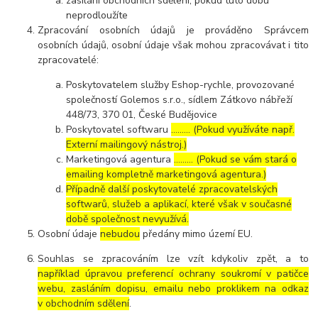
zasílání obchodních sdělení, pokud tuto dobu
neprodloužíte
Zpracování osobních údajů je prováděno Správcem
osobních údajů, osobní údaje však mohou zpracovávat i tito
zpracovatelé:
Poskytovatelem služby Eshop-rychle, provozované
společností Golemos s.r.o., sídlem Zátkovo nábřeží
448/73, 370 01, České Budějovice
Poskytovatel softwaru
……… (Pokud využíváte např.
Externí mailingový nástroj.)
Marketingová agentura
……… (Pokud se vám stará o
emailing kompletně marketingová agentura.)
Případně další poskytovatelé zpracovatelských
softwarů, služeb a aplikací, které však v současné
době společnost nevyužívá.
Osobní údaje
nebudou
předány mimo území EU.
Souhlas se zpracováním lze vzít kdykoliv zpět, a to
například úpravou preferencí ochrany soukromí v patičce
webu, zasláním dopisu, emailu nebo proklikem na odkaz
v obchodním sdělení
.