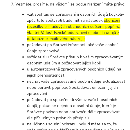
Vezměte, prosíme, na vědomí, že podle Nařízení máte právo:
vzít souhlas se zpracováním osobních údajů kdykoliv
zpět, toto zpětvzetí bude mít za následek
ukončení
rozesílky e-mailových obchodních sdělení, popř. na
vlastní žádost fyzické odstranění osobních údajů z
databáze e-mailového nástroje
požadovat po Správci informaci, jaké vaše osobní
údaje zpracovává
vyžádat si u Správce přístup k vašim zpracovávaným
osobním údajům a požadovat jejich kopii
u automatizovaně zpracovaných osobních údajů na
jejich přenositelnost
nechat vaše zpracovávané osobní údaje aktualizovat
nebo opravit, popřípadě požadovat omezení jejich
zpracování
požadovat po společnosti výmaz vašich osobních
údajů, pokud se nejedná o osobní údaje, které je
Správce povinen nebo oprávněn dále zpracovávat
dle příslušných právních předpisů
na účinnou soudní ochranu, pokud máte za to, že