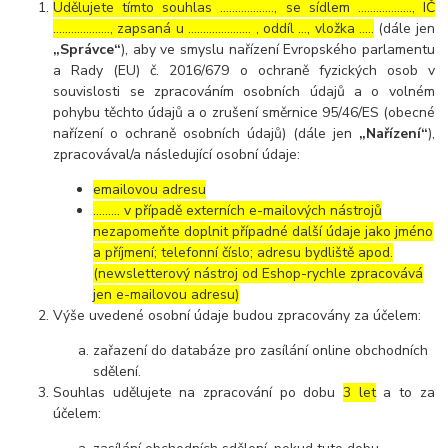
Udělujete tímto souhlas ……………..., se sídlem ………………, IČ
………………., zapsaná u ………………… , oddíl …, vložka …..
(dále jen
„Správce“
), aby ve smyslu nařízení Evropského parlamentu
a Rady (EU) č. 2016/679 o ochraně fyzických osob v
souvislosti se zpracováním osobních údajů a o volném
pohybu těchto údajů a o zrušení směrnice 95/46/ES (obecné
nařízení o ochraně osobních údajů) (dále jen
„Nařízení“
),
zpracovával/a následující osobní údaje:
emailovou adresu
……… v případě externích e-mailových nástrojů
nezapomeňte doplnit případné další údaje jako jméno
a příjmení; telefonní číslo; adresu bydliště apod.
(newsletterový nástroj od Eshop-rychle zpracovává
jen e-mailovou adresu)
Výše uvedené osobní údaje budou zpracovány za účelem:
zařazení do databáze pro zasílání online obchodních
sdělení.
Souhlas udělujete na zpracování po dobu
3 let
a to za
účelem: