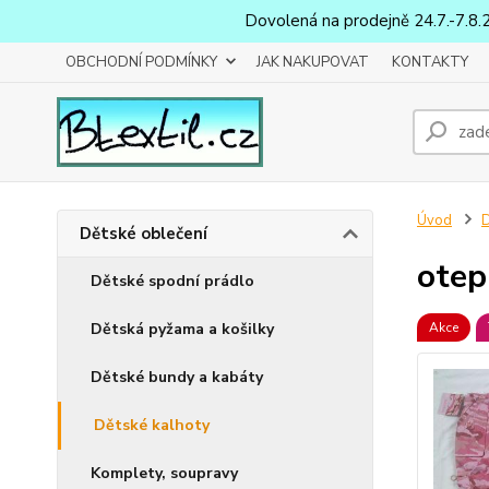
Dovolená na prodejně 24.7.-7.8.
OBCHODNÍ PODMÍNKY
JAK NAKUPOVAT
KONTAKTY
Úvod
D
Dětské oblečení
otep
Dětské spodní prádlo
Dětská pyžama a košilky
Akce
Dětské bundy a kabáty
Dětské kalhoty
Komplety, soupravy