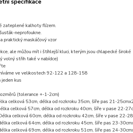
tní specifikace
 zateplené kalhoty flízem.
 šusťák-neprofoukne.
 a praktický maskáčový vzor
ekce, ale můžou mít i štíhlejší kluci, kterým jsou chlapecké široké
ý volný střih také v nabídce)
řte
míváme ve velikostech 92-122 a 128-158
a jeden kus
rozměrů (tolerance +-1-2cm)
élka celková 53cm, délka od rozkroku 35cm, šíře pas 21-25cmx
Délka celková 57cm, délka od rozkroku 40cm, šíře v pase 22-2
Délka celková 60cm, délka od rozkroku 42cm, šíře v pase 22-
délka celková 64cm, délka od rozkroku 45cm, šíře pas 23-30cm
délka celková 69cm, délka od rozkroku 51cm, šíře pas 24-30cm