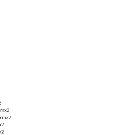
2
7cmx2
28cmx2
x2
x2