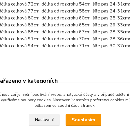
délka celková 72cm, délka od rozkroku 54cm, šíře pas 24-31cm
délka celková 77cm, délka od rozkroku 58cm, šíře pas 24-31cm
délka celková 80cm, délka od rozkroku 60cm, šíře pas 25-32cm
délka celková 83cm, délka od rozkroku 65cm, šíře pas 26-33cm
délka celková 88cm, délka od rozkroku 67cm, šíře pas 28-35cm
délka celková 91cm, délka od rozkroku 70cm, šíře pas 28-36cm
délka celková 94cm, délka od rozkroku 71cm, šíře pas 30-37cm
zařazeno v kategoriích
é oblečení
Dětské kalhoty
čnost, zpříjemnění používání webu, analytické účely a v případě udělení
y využíváme soubory cookies. Nastavení vlastních preferencí cookies mů
odkazem ve spodní části stránek.
Souhlasím
Nastavení