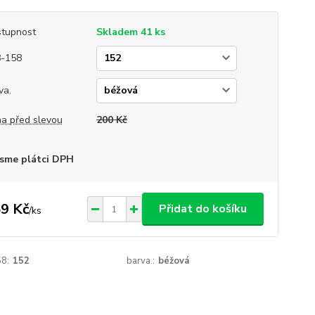
tupnost
Skladem 41 ks
8-158
va.
a před slevou
200 Kč
sme plátci DPH
9 Kč
Přidat do košíku
/
ks
8:
152
barva.:
béžová