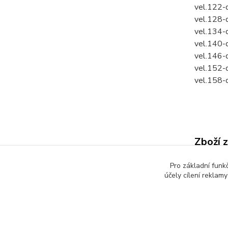
vel.122-
vel.128-
vel.134-
vel.140-
vel.146-
vel.152-
vel.158-
Zboží 
Dětsk
Pro základní funk
účely cílení reklam