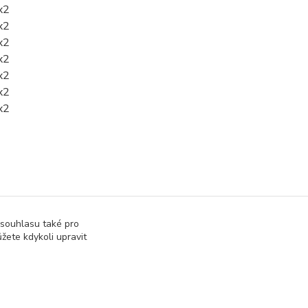
x2
x2
x2
x2
x2
x2
x2
 souhlasu také pro
žete kdykoli upravit