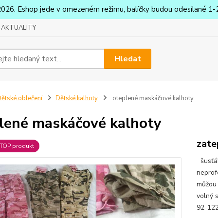
2026. Eshop jede v omezeném režimu, balíčky budou odesílané 1-2
AKTUALITY
Hledat
ětské oblečení
Dětské kalhoty
oteplené maskáčové kalhoty
lené maskáčové kalhoty
zate
TOP produkt
šusťák
neprof
můžou m
volný 
92-122