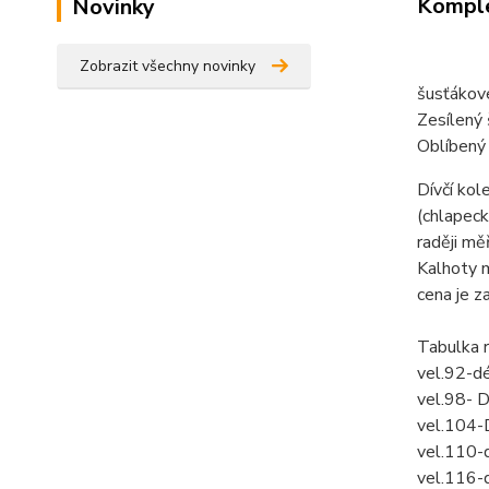
Komple
Novinky
Zobrazit všechny novinky
šusťákové
Zesílený
Oblíbený
Dívčí kol
(chlapeck
raději mě
Kalhoty 
cena je z
Tabulka 
vel.92-d
vel.98- 
vel.104-
vel.110-
vel.116-