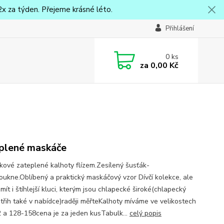
x za týden. Přejeme krásné léto.
Přihlášení
0
ks
za
0,00 Kč
plené maskáče
ové zateplené kalhoty flízem.Zesílený šusťák-
oukne.Oblíbený a praktický maskáčový vzor Dívčí kolekce, ale
ít i štíhlejší kluci, kterým jsou chlapecké široké(chlapecký
střih také v nabídce)raději měřteKalhoty míváme ve velikostech
 a 128-158cena je za jeden kusTabulk...
celý popis