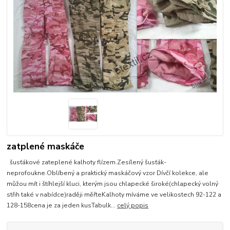
zatplené maskáče
šusťákové zateplené kalhoty flízem.Zesílený šusťák-
neprofoukne.Oblíbený a praktický maskáčový vzor Dívčí kolekce, ale
můžou mít i štíhlejší kluci, kterým jsou chlapecké široké(chlapecký volný
střih také v nabídce)raději měřteKalhoty míváme ve velikostech 92-122 a
128-158cena je za jeden kusTabulk...
celý popis