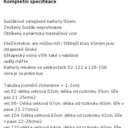
Kompletní specifikace
šusťákové zateplené kalhoty flízem.
Zesílený šusťák-neprofoukne.
Oblíbený a praktický maskáčový vzor
Dívčí kolekce, ale můžou mít i štíhlejší kluci, kterým jsou
chlapecké široké
(chlapecký volný střih také v nabídce)
raději měřte
Kalhoty míváme ve velikostech 92-122 a 128-158
cena je za jeden kus
Tabulka rozměrů (tolerance +-1-2cm)
vel.92-délka celková 53cm, délka od rozkroku 35cm, šíře
pas 21-25cmx2
vel.98- Délka celková 57cm, délka od rozkroku 40cm, šíře v
pase 22-27cmx2
vel.104-Délka celková 60cm, délka od rozkroku 42cm, šíře
v pase 22-28cmx2
vel.110-délka celková 64cm, délka od rozkroku 45cm, šíře