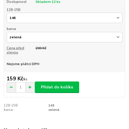
Dostupnost
Skladem 12 ks
128-158
barva.
Cena před
200 Kč
slevou
Nejsme plátci DPH
159 Kč
/
ks
Přidat do košíku
128-158:
146
barva.:
zelená