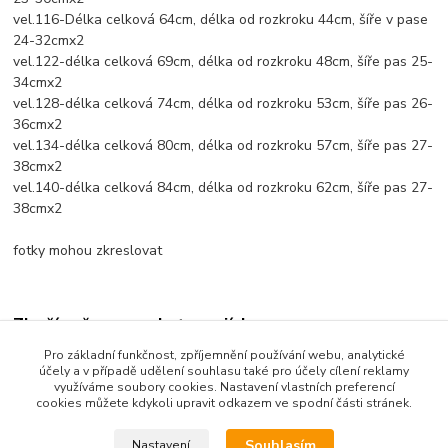
vel.116-Délka celková 64cm, délka od rozkroku 44cm, šíře v pase
24-32cmx2
vel.122-délka celková 69cm, délka od rozkroku 48cm, šíře pas 25-
34cmx2
vel.128-délka celková 74cm, délka od rozkroku 53cm, šíře pas 26-
36cmx2
vel.134-délka celková 80cm, délka od rozkroku 57cm, šíře pas 27-
38cmx2
vel.140-délka celková 84cm, délka od rozkroku 62cm, šíře pas 27-
38cmx2
fotky mohou zkreslovat
Zboží zařazeno v kategoriích
Pro základní funkčnost, zpříjemnění používání webu, analytické
Dětské oblečení
účely a v případě udělení souhlasu také pro účely cílení reklamy
využíváme soubory cookies. Nastavení vlastních preferencí
Dětské kalhoty
cookies můžete kdykoli upravit odkazem ve spodní části stránek.
Souhlasím
Nastavení