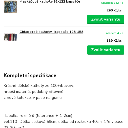
Maskáčové kalhoty 92-122 kapsáče
Skladem 162 ks
290 Kč
/
ks
Zvolit variantu
Chlapecké kalhoty -kapsáče 128-158
Skladem 4 ks
139 Kč
/
ks
Zvolit variantu
Kompletní specifikace
Krásné dětské kalhoty ze 100%bavlny,
hrubší materiál podobný riflovině
z nové kolekce, v pase na gumu
Tabulka rozměrů (tolerance +-1-2cm)
vel.110- Délka celková 59cm, délka od rozkroku 40cm, šíře v pase
23-30cmx2