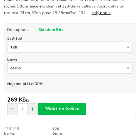
rozměrů (tolerance +-1-2cm)vel.128-délka celková 75cm, délka od
rozkroku 51cm, šíře v pase 25-38cmx2vel.134- ...
celý popis
Dostupnost
Skladem 5 ks
128-158
Barva
Nejsme plátci DPH
269 Kč
/
ks
Přidat do košíku
128-158:
128
Barva:
černá