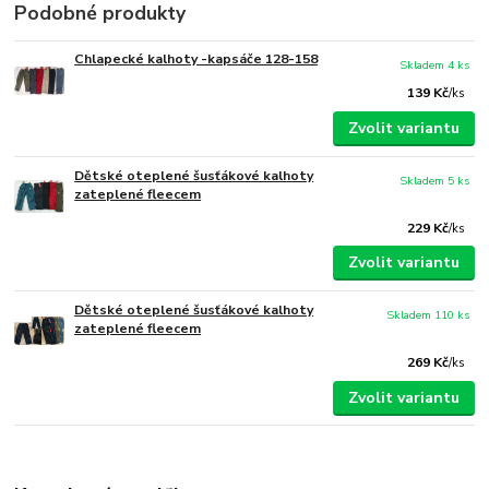
Podobné produkty
Chlapecké kalhoty -kapsáče 128-158
Skladem 4 ks
139 Kč
/
ks
Zvolit variantu
Dětské oteplené šusťákové kalhoty
Skladem 5 ks
zateplené fleecem
229 Kč
/
ks
Zvolit variantu
Dětské oteplené šusťákové kalhoty
Skladem 110 ks
zateplené fleecem
269 Kč
/
ks
Zvolit variantu