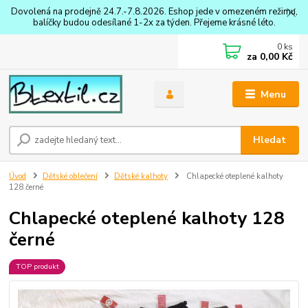
Dovolená na prodejně 24.7.-7.8.2026. Eshop jede v omezeném režimu,
balíčky budou odesílané 1-2x za týden. Přejeme krásné léto.
0
ks
za
0,00 Kč
Menu
Hledat
Úvod
Dětské oblečení
Dětské kalhoty
Chlapecké oteplené kalhoty
128 černé
Chlapecké oteplené kalhoty 128
černé
TOP produkt