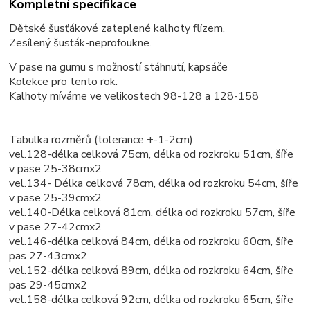
Kompletní specifikace
Dětské šusťákové zateplené kalhoty flízem.
Zesílený šusťák-neprofoukne.
V pase na gumu s možností stáhnutí, kapsáče
Kolekce pro tento rok.
Kalhoty míváme ve velikostech 98-128 a 128-158
Tabulka rozměrů (tolerance +-1-2cm)
vel.128-délka celková 75cm, délka od rozkroku 51cm, šíře
v pase 25-38cmx2
vel.134- Délka celková 78cm, délka od rozkroku 54cm, šíře
v pase 25-39cmx2
vel.140-Délka celková 81cm, délka od rozkroku 57cm, šíře
v pase 27-42cmx2
vel.146-délka celková 84cm, délka od rozkroku 60cm, šíře
pas 27-43cmx2
vel.152-délka celková 89cm, délka od rozkroku 64cm, šíře
pas 29-45cmx2
vel.158-délka celková 92cm, délka od rozkroku 65cm, šíře