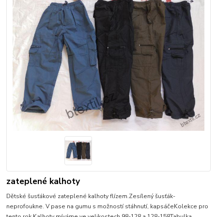
zateplené kalhoty
Dětské šusťákové zateplené kalhoty flízem.Zesílený šusťák-
neprofoukne. V pase na gumu s možností stáhnutí, kapsáčeKolekce pro
tento rok.Kalhoty míváme ve velikostech 98-128 a 128-158Tabulka