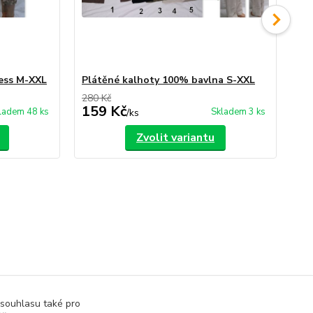
cess M-XXL
Plátěné kalhoty 100% bavlna S-XXL
Pl
280 Kč
280
159 Kč
1
ladem 48 ks
Skladem 3 ks
/
ks
Zvolit variantu
 souhlasu také pro