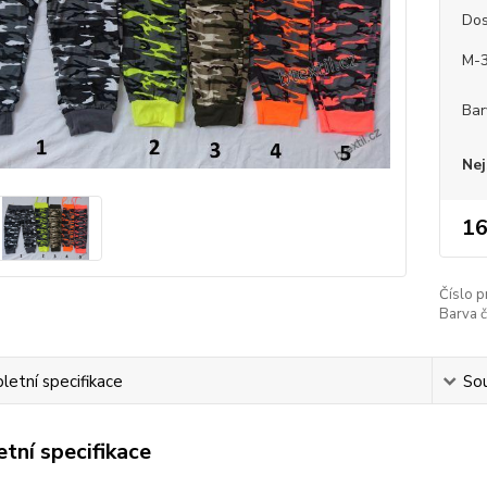
Dos
M-
Bar
Nej
16
Číslo p
Barva č
etní specifikace
Sou
tní specifikace