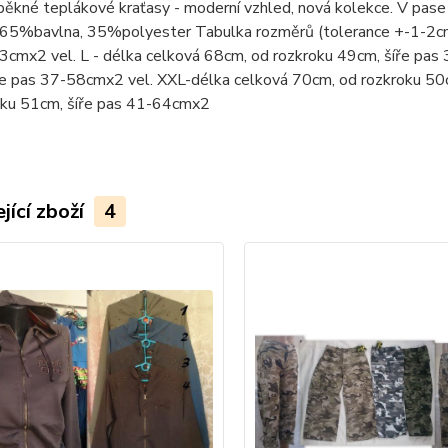
ěkné teplákové kraťasy - moderní vzhled, nová kolekce. V pase
: 65%bavlna, 35%polyester Tabulka rozměrů (tolerance +-1-2cm
3cmx2 vel. L - délka celková 68cm, od rozkroku 49cm, šíře pas
ře pas 37-58cmx2 vel. XXL-délka celková 70cm, od rozkroku 50
oku 51cm, šíře pas 41-64cmx2
jící zboží
4