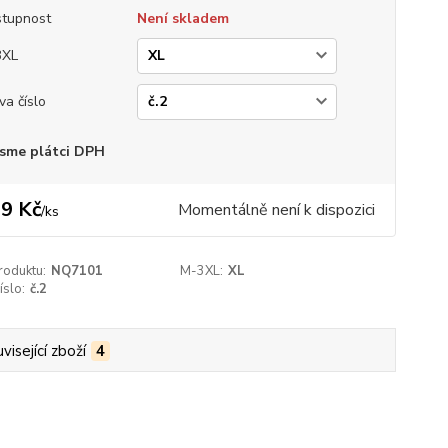
tupnost
Není skladem
3XL
va číslo
sme plátci DPH
9 Kč
Momentálně není k dispozici
/
ks
roduktu:
NQ7101
M-3XL:
XL
íslo:
č.2
visející zboží
4