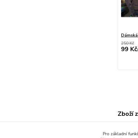
Dámská 
250 Kč
99 Kč
Zboží 
Dáms
Pro základní funk