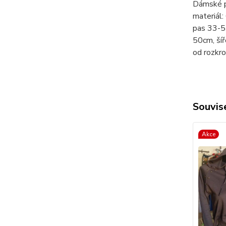
Dámské p
materiál
pas 33-5
50cm, ší
od rozkr
Souvise
Akce