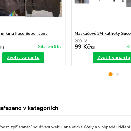
mikina Face Super cena
Maskáčové 3/4 kalhoty Suc
200 Kč
99 Kč
Skladem 6 ks
Sk
/
ks
/
ks
Zvolit variantu
Zvolit variantu
zařazeno v kategoriích
ké oblečení
Tepláky, kalhoty,
3/4kalhoty
čnost, zpříjemnění používání webu, analytické účely a v případě udělení