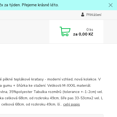
x za týden. Přejeme krásné léto.
Přihlášení
0
ks
za
0,00 Kč
 pěkné teplákové kraťasy - moderní vzhled, nová kolekce. V
a gumu + šňůrka ke stažení. Velikosti M-XXXL materiál:
lna, 35%polyester Tabulka rozměrů (tolerance +-1-2cm) vel.
ka celková 68cm, od rozkroku 49cm, šíře pas 33-53cmx2 vel. L
a celková 68cm, od rozkroku 49cm, ší...
celý popis