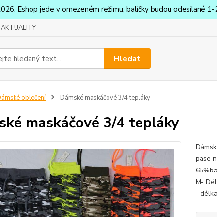
2026. Eshop jede v omezeném režimu, balíčky budou odesílané 1-2
AKTUALITY
Hledat
ámské oblečení
Dámské maskáčové 3/4 tepláky
ké maskáčové 3/4 tepláky
Dámské
pase n
65%bav
M- Dél
- délk