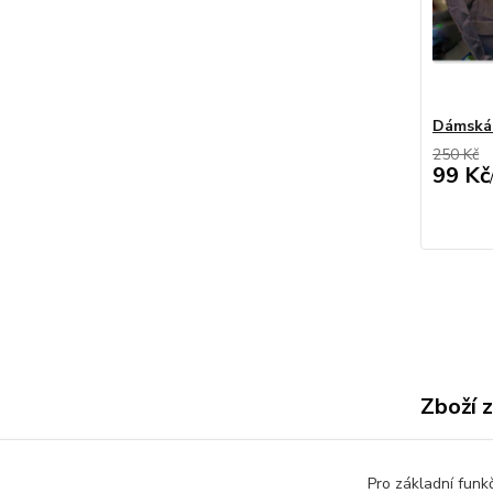
Dámská 
250 Kč
99 Kč
Zboží 
Dáms
Pro základní funk