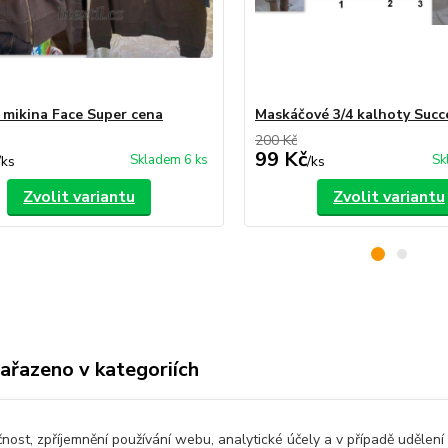
mikina Face Super cena
Maskáčové 3/4 kalhoty Suc
200 Kč
99 Kč
Skladem 6 ks
Sk
/
ks
/
ks
Zvolit variantu
Zvolit variantu
zařazeno v kategoriích
ké oblečení
Tepláky, kalhoty,
3/4kalhoty
čnost, zpříjemnění používání webu, analytické účely a v případě udělení