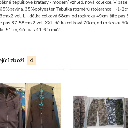
ěkné teplákové kraťasy - moderní vzhled, nová kolekce. V pase
: 65%bavlna, 35%polyester Tabulka rozměrů (tolerance +-1-2cm
3cmx2 vel. L - délka celková 68cm, od rozkroku 49cm, šíře pas
ře pas 37-58cmx2 vel. XXL-délka celková 70cm, od rozkroku 50
oku 51cm, šíře pas 41-64cmx2
jící zboží
4