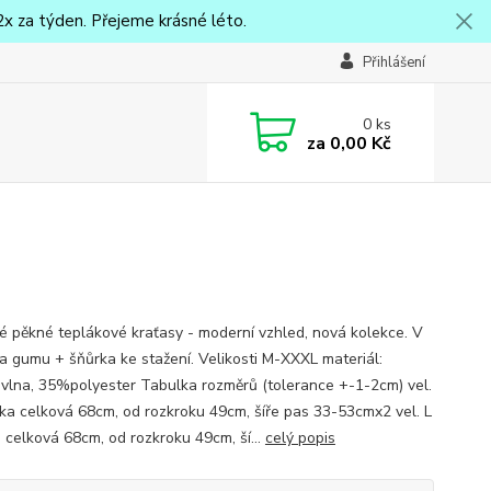
x za týden. Přejeme krásné léto.
Přihlášení
0
ks
za
0,00 Kč
 pěkné teplákové kraťasy - moderní vzhled, nová kolekce. V
a gumu + šňůrka ke stažení. Velikosti M-XXXL materiál:
lna, 35%polyester Tabulka rozměrů (tolerance +-1-2cm) vel.
ka celková 68cm, od rozkroku 49cm, šíře pas 33-53cmx2 vel. L
a celková 68cm, od rozkroku 49cm, ší...
celý popis