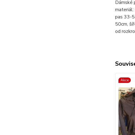
Dámské p
materiál
pas 33-5
50cm, ší
od rozkr
Souvise
Akce