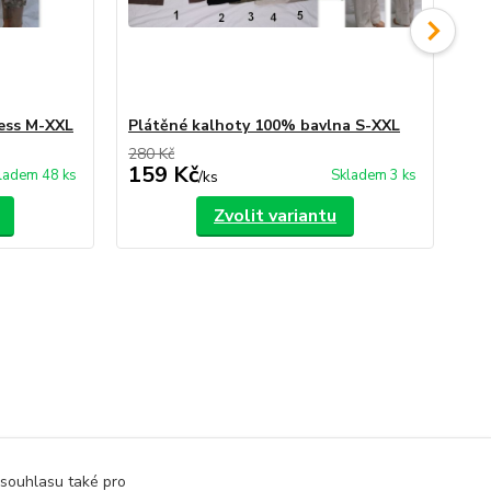
cess M-XXL
Plátěné kalhoty 100% bavlna S-XXL
Pl
280 Kč
280
159 Kč
1
ladem 48 ks
Skladem 3 ks
/
ks
Zvolit variantu
 souhlasu také pro