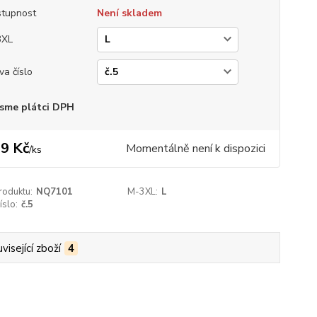
tupnost
Není skladem
3XL
va číslo
sme plátci DPH
9 Kč
Momentálně není k dispozici
/
ks
roduktu:
NQ7101
M-3XL:
L
íslo:
č.5
visející zboží
4