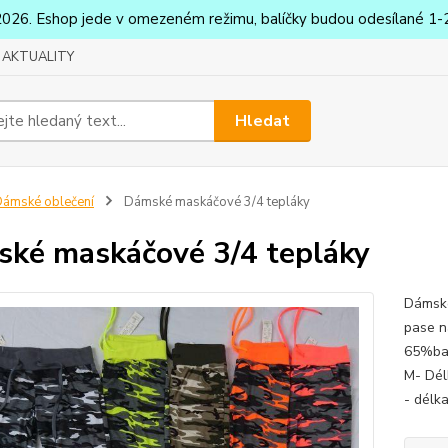
2026. Eshop jede v omezeném režimu, balíčky budou odesílané 1-2
AKTUALITY
Hledat
ámské oblečení
Dámské maskáčové 3/4 tepláky
ké maskáčové 3/4 tepláky
Dámské
pase n
65%bav
M- Dél
- délk