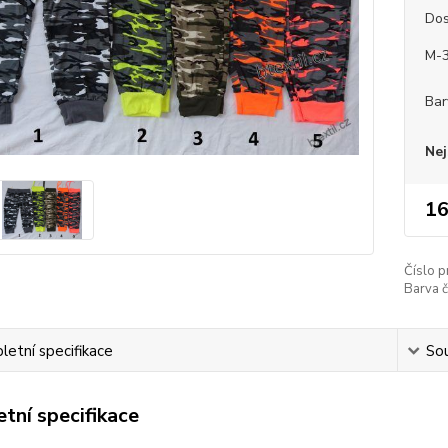
Dos
M-
Bar
Nej
16
Číslo p
Barva č
etní specifikace
Sou
tní specifikace