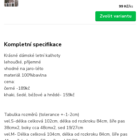
99 Kč
/
ks
Zvolit variantu
Kompletní specifikace
Krásné dámské letní kalhoty
lehoučké, příjemné
vhodné na jaro-léto
materiál 100%bavlna
cena:
černé -189kč
khaki, šedé, béžové a hnědé- 159kč
Tabulka rozměrů (tolerance +-1-2cm)
vel.S-délka celková 102cm, délka od rozkroku 84cm, šíře pas
38cmx2, boky cca 48cmx2, sed 19/27cm
vel.M- Délka celková 104cm, délka od rozkroku 84cm, šíře pas