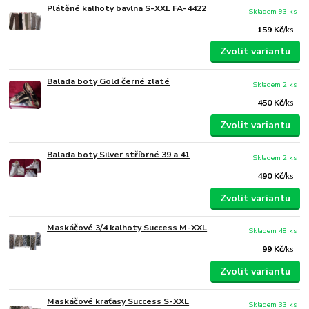
Plátěné kalhoty bavlna S-XXL FA-4422
Skladem 93 ks
159 Kč
/
ks
Zvolit variantu
Balada boty Gold černé zlaté
Skladem 2 ks
450 Kč
/
ks
Zvolit variantu
Balada boty Silver stříbrné 39 a 41
Skladem 2 ks
490 Kč
/
ks
Zvolit variantu
Maskáčové 3/4 kalhoty Success M-XXL
Skladem 48 ks
99 Kč
/
ks
Zvolit variantu
Maskáčové kraťasy Success S-XXL
Skladem 33 ks