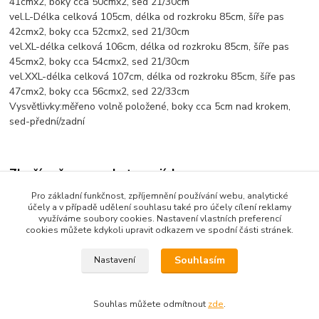
41cmx2, boky cca 50cmx2, sed 21/30cm
vel.L-Délka celková 105cm, délka od rozkroku 85cm, šíře pas
42cmx2, boky cca 52cmx2, sed 21/30cm
vel.XL-délka celková 106cm, délka od rozkroku 85cm, šíře pas
45cmx2, boky cca 54cmx2, sed 21/30cm
vel.XXL-délka celková 107cm, délka od rozkroku 85cm, šíře pas
47cmx2, boky cca 56cmx2, sed 22/33cm
Vysvětlivky:měřeno volně položené, boky cca 5cm nad krokem,
sed-přední/zadní
Zboží zařazeno v kategoriích
Pro základní funkčnost, zpříjemnění používání webu, analytické
Dámské oblečení
účely a v případě udělení souhlasu také pro účely cílení reklamy
využíváme soubory cookies. Nastavení vlastních preferencí
Tepláky, kalhoty, 3/4kalhoty
cookies můžete kdykoli upravit odkazem ve spodní části stránek.
Souhlasím
Nastavení
Souhlas můžete odmítnout
zde
.
Vytvořeno na
Eshop-rychle.cz