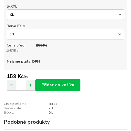
S-XXL
Barva číslo
Cena před
280 Kč
slevou
Nejsme plátci DPH
159 Kč
/
ks
Přidat do košíku
Číslo produktu:
4411
Barva číslo:
č.1
S-XXL:
XL
Podobné produkty