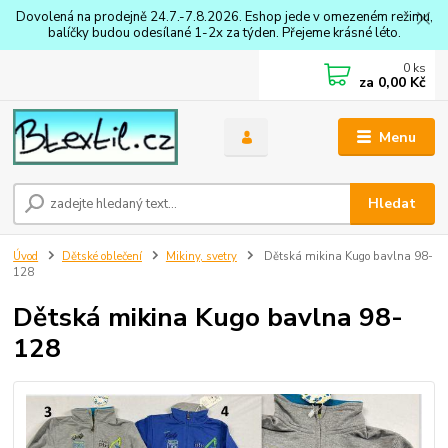
Dovolená na prodejně 24.7.-7.8.2026. Eshop jede v omezeném režimu,
balíčky budou odesílané 1-2x za týden. Přejeme krásné léto.
0
ks
za
0,00 Kč
Menu
Hledat
Úvod
Dětské oblečení
Mikiny, svetry
Dětská mikina Kugo bavlna 98-
128
Dětská mikina Kugo bavlna 98-
128