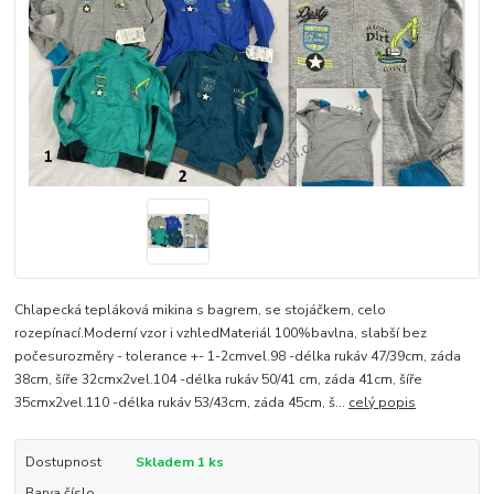
Chlapecká tepláková mikina s bagrem, se stojáčkem, celo
rozepínací.Moderní vzor i vzhledMateriál 100%bavlna, slabší bez
počesurozměry - tolerance +- 1-2cmvel.98 -délka rukáv 47/39cm, záda
38cm, šíře 32cmx2vel.104 -délka rukáv 50/41 cm, záda 41cm, šíře
35cmx2vel.110 -délka rukáv 53/43cm, záda 45cm, š...
celý popis
Dostupnost
Skladem 1 ks
Barva číslo