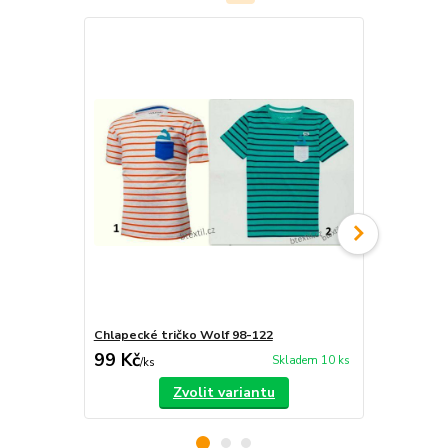
Chlapecké tričko Wolf 98-122
Dětská miki
99 Kč
369 Kč
Skladem 10 ks
/
ks
/
ks
Zvolit variantu