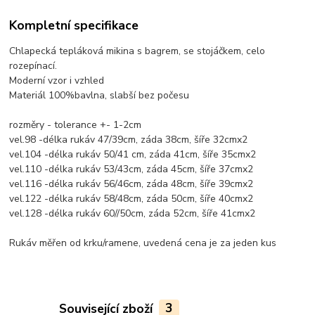
Kompletní specifikace
Chlapecká tepláková mikina s bagrem, se stojáčkem, celo
rozepínací.
Moderní vzor i vzhled
Materiál 100%bavlna, slabší bez počesu
rozměry - tolerance +- 1-2cm
vel.98 -délka rukáv 47/39cm, záda 38cm, šíře 32cmx2
vel.104 -délka rukáv 50/41 cm, záda 41cm, šíře 35cmx2
vel.110 -délka rukáv 53/43cm, záda 45cm, šíře 37cmx2
vel.116 -délka rukáv 56/46cm, záda 48cm, šíře 39cmx2
vel.122 -délka rukáv 58/48cm, záda 50cm, šíře 40cmx2
vel.128 -délka rukáv 60//50cm, záda 52cm, šíře 41cmx2
Rukáv měřen od krku/ramene, uvedená cena je za jeden kus
Související zboží
3