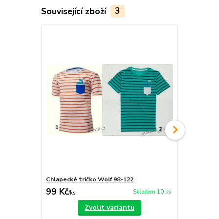
Související zboží
3
Chlapecké tričko Wolf 98-122
Dětská miki
99 Kč
369 Kč
Skladem 10 ks
/
ks
/
ks
Zvolit variantu