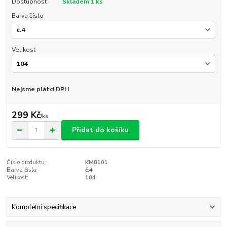
Dostupnost
Skladem 1 ks
Barva číslo
Velikost
Nejsme plátci DPH
299 Kč
/
ks
Přidat do košíku
Číslo produktu:
KM8101
Barva číslo:
č.4
Velikost:
104
Kompletní specifikace