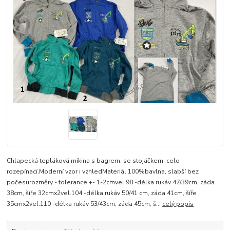
Chlapecká tepláková mikina s bagrem, se stojáčkem, celo
rozepínací.Moderní vzor i vzhledMateriál 100%bavlna, slabší bez
počesurozměry - tolerance +- 1-2cmvel.98 -délka rukáv 47/39cm, záda
38cm, šíře 32cmx2vel.104 -délka rukáv 50/41 cm, záda 41cm, šíře
35cmx2vel.110 -délka rukáv 53/43cm, záda 45cm, š...
celý popis