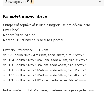
Související zboží
3
Kompletní specifikace
Chlapecká tepláková mikina s bagrem, se stojáčkem, celo
rozepínací.
Moderní vzor i vzhled
Materiál 100%bavlna, slabší bez počesu
rozměry - tolerance +- 1-2cm
vel.98 -délka rukáv 47/39cm, záda 38cm, šíře 32cmx2
vel.104 -délka rukáv 50/41 cm, záda 41cm, šíře 35cmx2
vel.110 -délka rukáv 53/43cm, záda 45cm, šíře 37cmx2
vel.116 -délka rukáv 56/46cm, záda 48cm, šíře 39cmx2
vel.122 -délka rukáv 58/48cm, záda 50cm, šíře 40cmx2
vel.128 -délka rukáv 60//50cm, záda 52cm, šíře 41cmx2
Rukáv měřen od krku/ramene, uvedená cena je za jeden kus