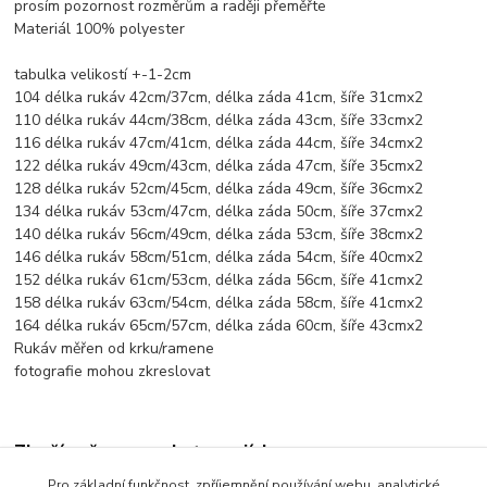
prosím pozornost rozměrům a raději přeměřte
Materiál 100% polyester
tabulka velikostí +-1-2cm
104 délka rukáv 42cm/37cm, délka záda 41cm, šíře 31cmx2
110 délka rukáv 44cm/38cm, délka záda 43cm, šíře 33cmx2
116 délka rukáv 47cm/41cm, délka záda 44cm, šíře 34cmx2
122 délka rukáv 49cm/43cm, délka záda 47cm, šíře 35cmx2
128 délka rukáv 52cm/45cm, délka záda 49cm, šíře 36cmx2
134 délka rukáv 53cm/47cm, délka záda 50cm, šíře 37cmx2
140 délka rukáv 56cm/49cm, délka záda 53cm, šíře 38cmx2
146 délka rukáv 58cm/51cm, délka záda 54cm, šíře 40cmx2
152 délka rukáv 61cm/53cm, délka záda 56cm, šíře 41cmx2
158 délka rukáv 63cm/54cm, délka záda 58cm, šíře 41cmx2
164 délka rukáv 65cm/57cm, délka záda 60cm, šíře 43cmx2
Rukáv měřen od krku/ramene
fotografie mohou zkreslovat
Zboží zařazeno v kategoriích
Pro základní funkčnost, zpříjemnění používání webu, analytické