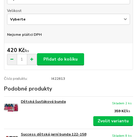
Velikost
Nejsme plátci DPH
420 Kč
/
ks
Přidat do košíku
Číslo produktu:
I422613
Podobné produkty
Dětská šusťáková bunda
Skladem 2 ks
359 Kč
/
ks
Zvolit variantu
Success dětská jarní bunda 122-158
Skladem 8 ks