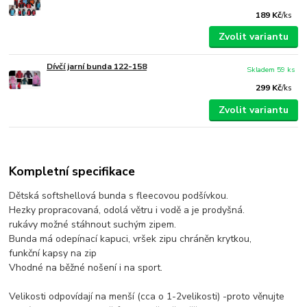
189 Kč
/
ks
Zvolit variantu
Dívčí jarní bunda 122-158
Skladem 59 ks
299 Kč
/
ks
Zvolit variantu
Kompletní specifikace
Dětská softshellová bunda s fleecovou podšívkou.
Hezky propracovaná, odolá větru i vodě a je prodyšná.
rukávy možné stáhnout suchým zipem.
Bunda má odepínací kapuci, vršek zipu chráněn krytkou,
funkční kapsy na zip
Vhodné na běžné nošení i na sport.
Velikosti odpovídají na menší (cca o 1-2velikosti) -proto věnujte