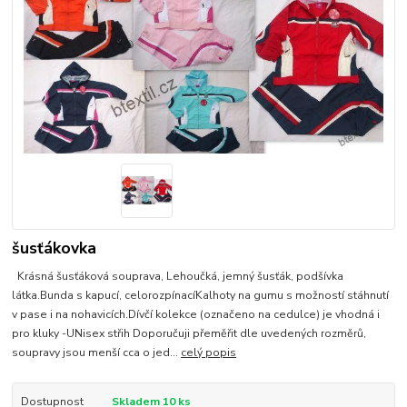
šusťákovka
Krásná šusťáková souprava, Lehoučká, jemný šusťák, podšívka
látka.Bunda s kapucí, celorozpínacíKalhoty na gumu s možností stáhnutí
v pase i na nohavicích.Dívčí kolekce (označeno na cedulce) je vhodná i
pro kluky -UNisex střih Doporučuji přeměřit dle uvedených rozměrů,
soupravy jsou menší cca o jed...
celý popis
Dostupnost
Skladem 10 ks