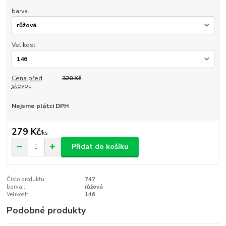
barva.
Velikost
Cena před
320 Kč
slevou
Nejsme plátci DPH
279 Kč
/
ks
Přidat do košíku
Číslo produktu:
747
barva.:
růžová
Velikost:
146
Podobné produkty