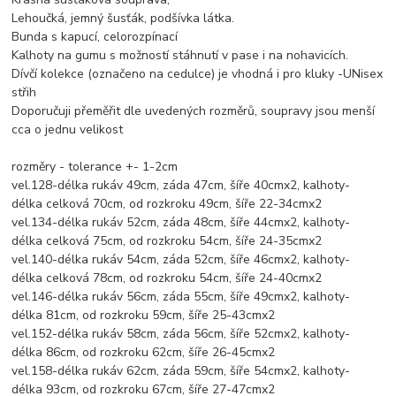
Lehoučká, jemný šusťák, podšívka látka.
Bunda s kapucí, celorozpínací
Kalhoty na gumu s možností stáhnutí v pase i na nohavicích.
Dívčí kolekce (označeno na cedulce) je vhodná i pro kluky -UNisex
střih
Doporučuji přeměřit dle uvedených rozměrů, soupravy jsou menší
cca o jednu velikost
rozměry - tolerance +- 1-2cm
vel.128-délka rukáv 49cm, záda 47cm, šíře 40cmx2, kalhoty-
délka celková 70cm, od rozkroku 49cm, šíře 22-34cmx2
vel.134-délka rukáv 52cm, záda 48cm, šíře 44cmx2, kalhoty-
délka celková 75cm, od rozkroku 54cm, šíře 24-35cmx2
vel.140-délka rukáv 54cm, záda 52cm, šíře 46cmx2, kalhoty-
délka celková 78cm, od rozkroku 54cm, šíře 24-40cmx2
vel.146-délka rukáv 56cm, záda 55cm, šíře 49cmx2, kalhoty-
délka 81cm, od rozkroku 59cm, šíře 25-43cmx2
vel.152-délka rukáv 58cm, záda 56cm, šíře 52cmx2, kalhoty-
délka 86cm, od rozkroku 62cm, šíře 26-45cmx2
vel.158-délka rukáv 62cm, záda 59cm, šíře 54cmx2, kalhoty-
délka 93cm, od rozkroku 67cm, šíře 27-47cmx2