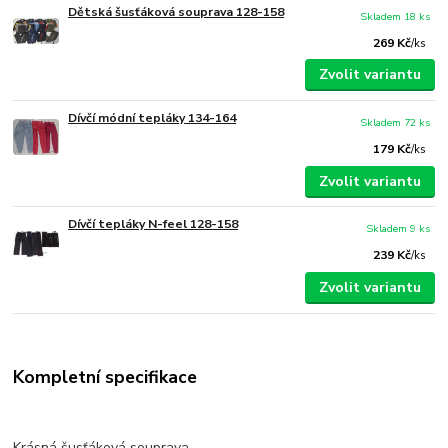
Dětská šusťáková souprava 128-158
Skladem 18 ks
269 Kč
/
ks
Zvolit variantu
Dívčí módní tepláky 134-164
Skladem 72 ks
179 Kč
/
ks
Zvolit variantu
Dívčí tepláky N-feel 128-158
Skladem 9 ks
239 Kč
/
ks
Zvolit variantu
Kompletní specifikace
Krásná šusťáková souprava,