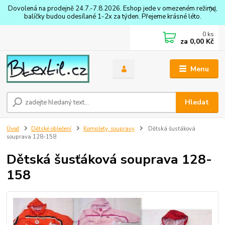
Dovolená na prodejně 24.7.-7.8.2026. Eshop jede v omezeném režimu,
balíčky budou odesílané 1-2x za týden. Přejeme krásné léto.
0
ks
za
0,00 Kč
Menu
Hledat
Úvod
Dětské oblečení
Komplety, soupravy
Dětská šusťáková
souprava 128-158
Dětská šusťáková souprava 128-
158