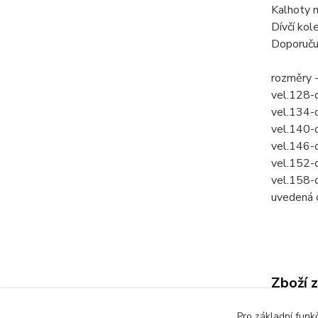
Kalhoty n
Dívčí kol
Doporučuj
rozměry 
vel.128-
vel.134-
vel.140-
vel.146-
vel.152-
vel.158-
uvedená c
Zboží 
Dětsk
Pro základní funk