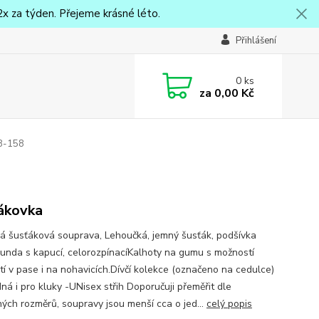
x za týden. Přejeme krásné léto.
Přihlášení
0
ks
za
0,00 Kč
28-158
ákovka
 šusťáková souprava, Lehoučká, jemný šusťák, podšívka
Bunda s kapucí, celorozpínacíKalhoty na gumu s možností
tí v pase i na nohavicích.Dívčí kolekce (označeno na cedulce)
ná i pro kluky -UNisex střih Doporučuji přeměřit dle
ých rozměrů, soupravy jsou menší cca o jed...
celý popis