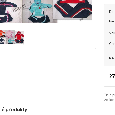
Dos
bar
Vel
Cen
Nej
27
Číslo p
Velikos
é produkty