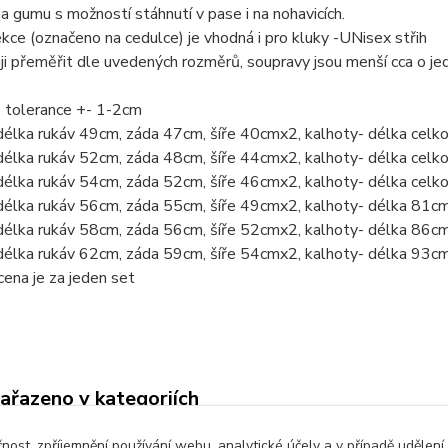
a gumu s možností stáhnutí v pase i na nohavicích.
ekce (označeno na cedulce) je vhodná i pro kluky -UNisex střih
i přeměřit dle uvedených rozměrů, soupravy jsou menší cca o je
- tolerance +- 1-2cm
délka rukáv 49cm, záda 47cm, šíře 40cmx2, kalhoty- délka cel
délka rukáv 52cm, záda 48cm, šíře 44cmx2, kalhoty- délka cel
délka rukáv 54cm, záda 52cm, šíře 46cmx2, kalhoty- délka cel
délka rukáv 56cm, záda 55cm, šíře 49cmx2, kalhoty- délka 81c
délka rukáv 58cm, záda 56cm, šíře 52cmx2, kalhoty- délka 86c
délka rukáv 62cm, záda 59cm, šíře 54cmx2, kalhoty- délka 93c
ena je za jeden set
zařazeno v kategoriích
é oblečení
Komplety, soupravy
čnost, zpříjemnění používání webu, analytické účely a v případě udělení