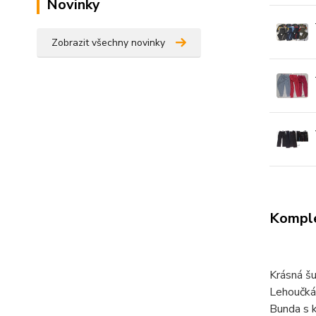
Novinky
Zobrazit všechny novinky
Komple
Krásná š
Lehoučká,
Bunda s k