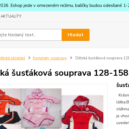
2026. Eshop jede v omezeném režimu, balíčky budou odesílané 1-2
AKTUALITY
Hledat
ětské oblečení
Komplety, soupravy
Dětská šusťáková souprava 1
ká šusťáková souprava 128-158
šusť
Krásná
látka.
stáhnu
je vhod
uveden