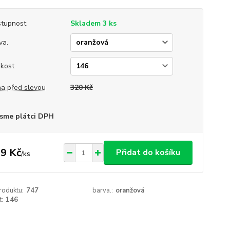
tupnost
Skladem 3 ks
va.
ikost
a před slevou
320 Kč
sme plátci DPH
9 Kč
Přidat do košíku
/
ks
roduktu:
747
barva.:
oranžová
t:
146