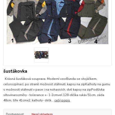
šusťákovka
Krásná šusťáková souprava. Moderní vzorBunda se stojáčkem,
celorozpínací, po straně možnost stáhnutí, kapsy na zipKalhoty na gumu
s možností stáhnutí v pase i na nohavicích, dvě kapsy na zipPodšívka
sítovinarozměry - tolerance +- 1-2cmvel.128-délka rukáv 51cm, záda
48cm, šíře 41cmx2, kalhoty- délk...
celý popis
Dostupnost
Není skladem