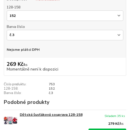
128-158
Barva číslo
Nejsme plátci DPH
269 Kč
/
ks
Momentálně není k dispozici
Číslo produktu:
753
128-158:
152
Barva číslo:
č.3
Podobné produkty
Dětská šusťáková souprava 128-158
Skladem 35 ks
279 Kč
/
ks