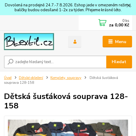
Dovolená na prodejně 24.7.-7.8.2026. Eshop jede v omezeném režimu,
balíčky budou odesílané 1-2x za týden. Přejeme krásné léto.
0
ks
za
0,00 Kč
Menu
Hledat
Úvod
Dětské oblečení
Komplety, soupravy
Dětská šusťáková
souprava 128-158
Dětská šusťáková souprava 128-
158