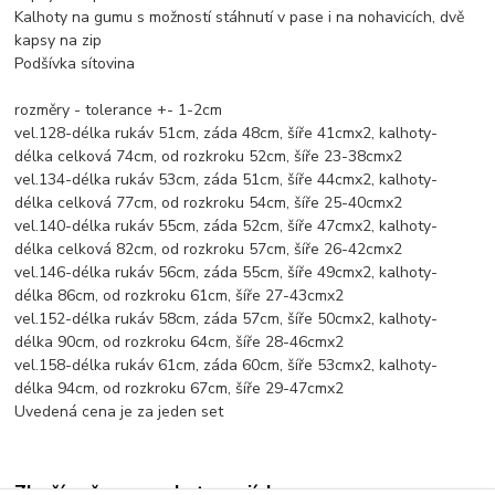
Kalhoty na gumu s možností stáhnutí v pase i na nohavicích, dvě
kapsy na zip
Podšívka sítovina
rozměry - tolerance +- 1-2cm
vel.128-délka rukáv 51cm, záda 48cm, šíře 41cmx2, kalhoty-
délka celková 74cm, od rozkroku 52cm, šíře 23-38cmx2
vel.134-délka rukáv 53cm, záda 51cm, šíře 44cmx2, kalhoty-
délka celková 77cm, od rozkroku 54cm, šíře 25-40cmx2
vel.140-délka rukáv 55cm, záda 52cm, šíře 47cmx2, kalhoty-
délka celková 82cm, od rozkroku 57cm, šíře 26-42cmx2
vel.146-délka rukáv 56cm, záda 55cm, šíře 49cmx2, kalhoty-
délka 86cm, od rozkroku 61cm, šíře 27-43cmx2
vel.152-délka rukáv 58cm, záda 57cm, šíře 50cmx2, kalhoty-
délka 90cm, od rozkroku 64cm, šíře 28-46cmx2
vel.158-délka rukáv 61cm, záda 60cm, šíře 53cmx2, kalhoty-
délka 94cm, od rozkroku 67cm, šíře 29-47cmx2
Uvedená cena je za jeden set
Zboží zařazeno v kategoriích