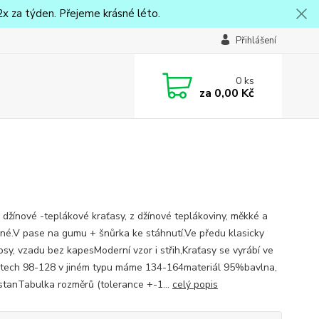
x za týden. Přejeme krásné léto.
Přihlášení
0
ks
za
0,00 Kč
 džínové -teplákové kraťasy, z džínové teplákoviny, měkké a
né.V pase na gumu + šnůrka ke stáhnutí.Ve předu klasicky
psy, vzadu bez kapesModerní vzor i střih,Kraťasy se vyrábí ve
stech 98-128 v jiném typu máme 134-164materiál 95%bavlna,
tanTabulka rozměrů (tolerance +-1...
celý popis