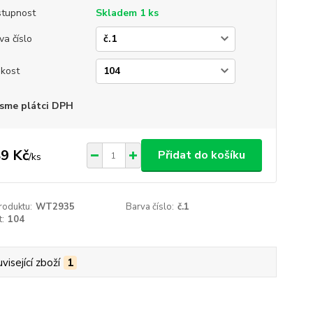
tupnost
Skladem 1 ks
va číslo
ikost
sme plátci DPH
9 Kč
Přidat do košíku
/
ks
roduktu:
WT2935
Barva číslo:
č.1
t:
104
visející zboží
1