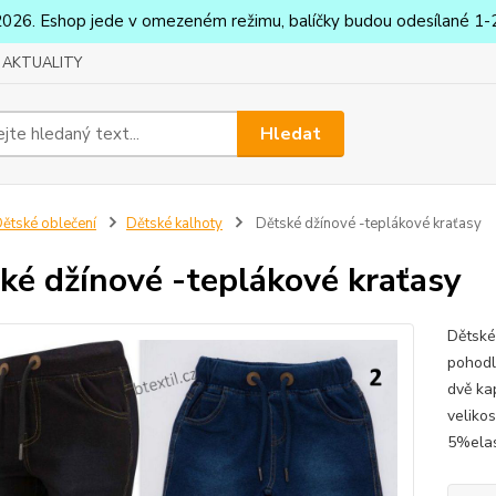
2026. Eshop jede v omezeném režimu, balíčky budou odesílané 1-2
AKTUALITY
Hledat
ětské oblečení
Dětské kalhoty
Dětské džínové -teplákové kraťasy
ké džínové -teplákové kraťasy
Dětské
pohodl
dvě ka
veliko
5%elas