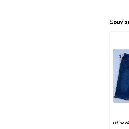
Souvise
Džínové