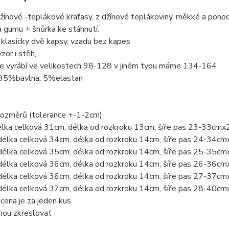
ínové -teplákové kraťasy, z džínové teplákoviny, měkké a pohod
 gumu + šnůrka ke stáhnutí.
klasicky dvě kapsy, vzadu bez kapes
or i střih,
se vyrábí ve velikostech 98-128 v jiném typu máme 134-164
 95%bavlna, 5%elastan
rozměrů (tolerance +-1-2cm)
élka celková 31cm, délka od rozkroku 13cm, šíře pas 23-33cmx
délka celková 34cm, délka od rozkroku 14cm, šíře pas 24-34cm
délka celková 35cm, délka od rozkroku 14cm, šíře pas 25-35cm
délka celková 36cm, délka od rozkroku 14cm, šíře pas 26-36cm
délka celková 36cm, délka od rozkroku 14cm, šíře pas 27-37cm
délka celková 37cm, délka od rozkroku 14cm, šíře pas 28-40cm
ena je za jeden kus
hou zkreslovat