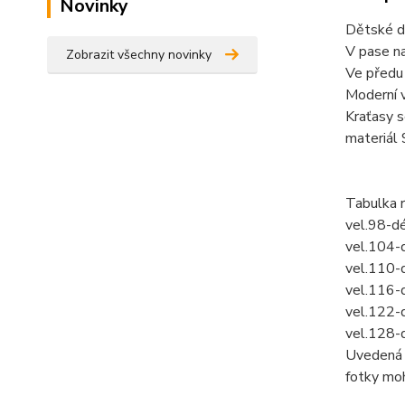
Novinky
Dětské dž
V pase na
Zobrazit všechny novinky
Ve předu 
Moderní vz
Kraťasy 
materiál
Tabulka 
vel.98-d
vel.104-
vel.110-
vel.116-
vel.122-
vel.128-
Uvedená c
fotky mo