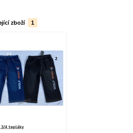
jící zboží
1
 3/4 tepláky