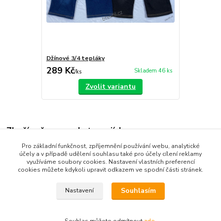
Džínové 3/4 tepláky
289 Kč
Skladem 46 ks
/
ks
Zvolit variantu
Zboží zařazeno v kategoriích
Pro základní funkčnost, zpříjemnění používání webu, analytické
Dětské oblečení
účely a v případě udělení souhlasu také pro účely cílení reklamy
využíváme soubory cookies. Nastavení vlastních preferencí
Dětské kalhoty
cookies můžete kdykoli upravit odkazem ve spodní části stránek.
Souhlasím
Nastavení