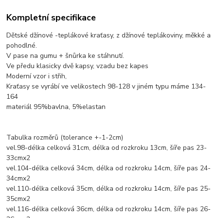
Kompletní specifikace
Dětské džínové -teplákové kraťasy, z džínové teplákoviny, měkké a
pohodlné.
V pase na gumu + šnůrka ke stáhnutí.
Ve předu klasicky dvě kapsy, vzadu bez kapes
Moderní vzor i střih,
Kraťasy se vyrábí ve velikostech 98-128 v jiném typu máme 134-
164
materiál 95%bavlna, 5%elastan
Tabulka rozměrů (tolerance +-1-2cm)
vel.98-délka celková 31cm, délka od rozkroku 13cm, šíře pas 23-
33cmx2
vel.104-délka celková 34cm, délka od rozkroku 14cm, šíře pas 24-
34cmx2
vel.110-délka celková 35cm, délka od rozkroku 14cm, šíře pas 25-
35cmx2
vel.116-délka celková 36cm, délka od rozkroku 14cm, šíře pas 26-