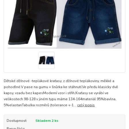
Dětské džínové -teplákové kraťasy, z džínové teplákoviny, měkké a
pohodlné.V pase na gumu + šnůrka ke stáhnutí.Ve předu klasicky dvě
kapsy, vzadu bez kapesModerní vzor i střih,Kraťasy se vyrábí ve
velikostech 98-128 v jiném typu máme 134-164materiál 95%bavlna,
5%elastanTabulka rozměrů (tolerance +-1...
celý popis
Dostupnost
Skladem 2 ks
Barva číslo