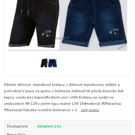
Dětské džínové -teplákové kraťasy, z džínové teplákoviny, měkké a
pohodlné.V pase na gumu + šnůrka ke stáhnutí.Ve předu klasicky dvě
kapsy, vzadu bez kapesModerní vzor i střih,Kraťasy se vyrábí ve
velikostech 98-128 v jiném typu máme 134-164materiál 95%bavlna,
5%elastanTabulka rozměrů (tolerance +-1...
celý popis
Dostupnost
Skladem 2 ks
Barva číslo