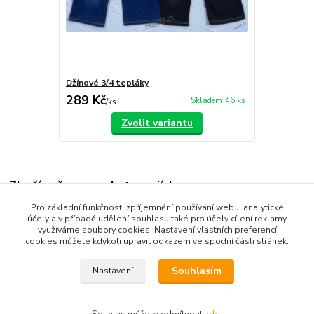
Džínové 3/4 tepláky
289 Kč
Skladem 46 ks
/
ks
Zvolit variantu
Zboží zařazeno v kategoriích
Pro základní funkčnost, zpříjemnění používání webu, analytické
Dětské oblečení
účely a v případě udělení souhlasu také pro účely cílení reklamy
využíváme soubory cookies. Nastavení vlastních preferencí
Dětské kalhoty
cookies můžete kdykoli upravit odkazem ve spodní části stránek.
Souhlasím
Nastavení