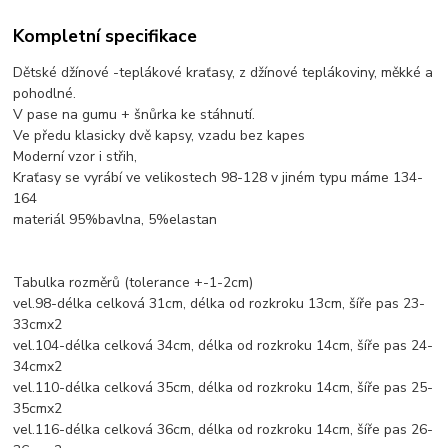
Kompletní specifikace
Dětské džínové -teplákové kraťasy, z džínové teplákoviny, měkké a
pohodlné.
V pase na gumu + šnůrka ke stáhnutí.
Ve předu klasicky dvě kapsy, vzadu bez kapes
Moderní vzor i střih,
Kraťasy se vyrábí ve velikostech 98-128 v jiném typu máme 134-
164
materiál 95%bavlna, 5%elastan
Tabulka rozměrů (tolerance +-1-2cm)
vel.98-délka celková 31cm, délka od rozkroku 13cm, šíře pas 23-
33cmx2
vel.104-délka celková 34cm, délka od rozkroku 14cm, šíře pas 24-
34cmx2
vel.110-délka celková 35cm, délka od rozkroku 14cm, šíře pas 25-
35cmx2
vel.116-délka celková 36cm, délka od rozkroku 14cm, šíře pas 26-