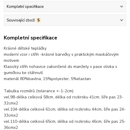
Kompletní specifikace
Související zboží
5
Kompletní specifikace
Krásné dětské tepláčky
moderní vzor i střih -krásné barvičky s praktickým maskáčovým
motivem
Klasický střih nohavice zakončené do manžety v pase olivka s
gumičkou ke stáhnutí.
materiál 80%bavlna, 15%polyester, 5%elastan
Tabulka rozměrů (tolerance +-1-2cm)
vel.98-délka celková 58cm, délka od rozkroku 41cm, šíře pas 23-
32cmx2
vel.104-délka celková 61cm, délka od rozkroku 44cm, šíře pas 24-
33cmx2
vel.110-délka celková 65cm, délka od rozkroku 46cm, šíře pas 25-
36cmx2