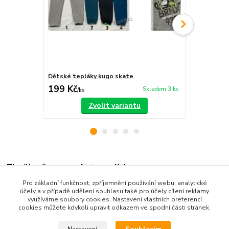
Dětské tepláky kugo skate
Dívčí teplák
199 Kč
119 Kč
Skladem 3 ks
/
ks
/
ks
Zvolit variantu
Zboží zařazeno v kategoriích
Pro základní funkčnost, zpříjemnění používání webu, analytické
Dětské oblečení
účely a v případě udělení souhlasu také pro účely cílení reklamy
využíváme soubory cookies. Nastavení vlastních preferencí
Dětské kalhoty
cookies můžete kdykoli upravit odkazem ve spodní části stránek.