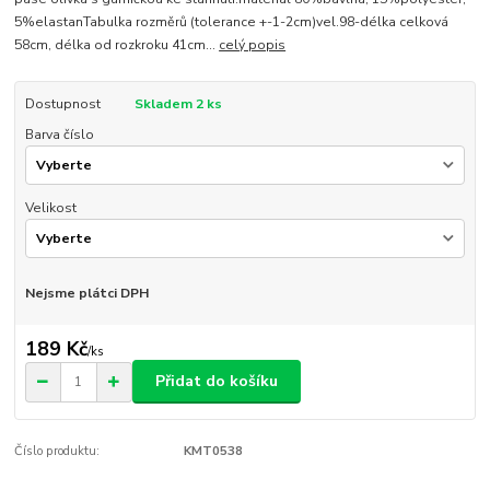
5%elastanTabulka rozměrů (tolerance +-1-2cm)vel.98-délka celková
58cm, délka od rozkroku 41cm...
celý popis
Dostupnost
Skladem 2 ks
Barva číslo
Velikost
Nejsme plátci DPH
189 Kč
/
ks
Přidat do košíku
Číslo produktu:
KMT0538