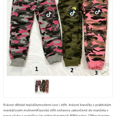
Krásné dětské tepláčkymoderní vzor i střih -krásné barvičky s praktickým
maskáčovým motivemKlasický střih nohavice zakončené do manžety v
pase olivka s gumičkou ke stáhnutí.materiál 80%bavlna, 15%polyester,