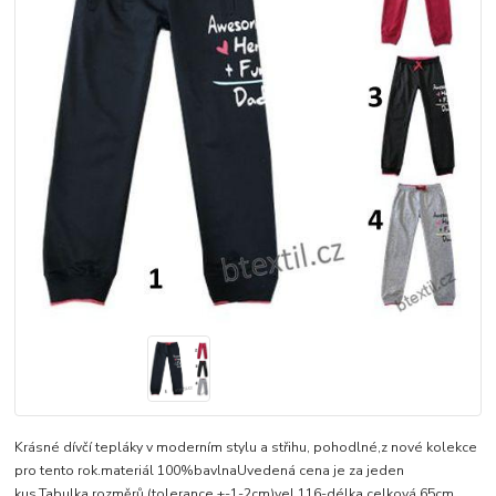
Krásné dívčí tepláky v moderním stylu a střihu, pohodlné,z nové kolekce
pro tento rok.materiál 100%bavlnaUvedená cena je za jeden
kus.Tabulka rozměrů (tolerance +-1-2cm)vel.116-délka celková 65cm,