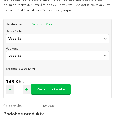
délka od rozkroku 48cm, šíře pas 27-35cmx2vel.122-délka celková 70cm,
délka od rozkroku 51cm, šíře pas ...
celý popis
Dostupnost
Skladem 2 ks
Barva číslo
Velikost
Nejsme plátci DPH
149 Kč
/
ks
Přidat do košíku
Číslo produktu:
KM7030
Podobné produkty