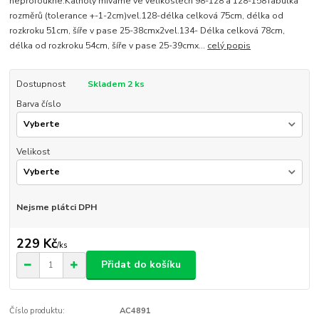
neprofoukne.Kalhoty míváme ve velikostech 98-128 a 128-158Tabulka
rozměrů (tolerance +-1-2cm)vel.128-délka celková 75cm, délka od
rozkroku 51cm, šíře v pase 25-38cmx2vel.134- Délka celková 78cm,
délka od rozkroku 54cm, šíře v pase 25-39cmx...
celý popis
Dostupnost
Skladem 2 ks
Barva číslo
Velikost
Nejsme plátci DPH
229 Kč
/
ks
Přidat do košíku
Číslo produktu:
AC4891