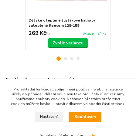
Dětské oteplené šusťákové kalhoty
Dětské otep
zateplené fleecem 128-158
269 Kč
339 Kč
Skladem 24 ks
/
ks
/
ks
Zvolit variantu
Zboží zařazeno v kategoriích
Pro základní funkčnost, zpříjemnění používání webu, analytické
Dětské oblečení
účely a v případě udělení souhlasu také pro účely cílení reklamy
využíváme soubory cookies. Nastavení vlastních preferencí
Dětské kalhoty
cookies můžete kdykoli upravit odkazem ve spodní části stránek.
Souhlasím
Nastavení
Souhlas můžete odmítnout
zde
.