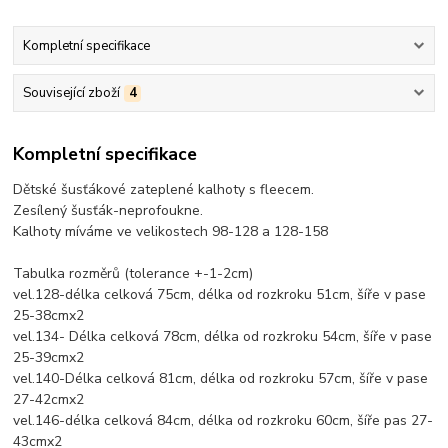
Kompletní specifikace
Související zboží
4
Kompletní specifikace
Dětské šusťákové zateplené kalhoty s fleecem.
Zesílený šusťák-neprofoukne.
Kalhoty míváme ve velikostech 98-128 a 128-158
Tabulka rozměrů (tolerance +-1-2cm)
vel.128-délka celková 75cm, délka od rozkroku 51cm, šíře v pase
25-38cmx2
vel.134- Délka celková 78cm, délka od rozkroku 54cm, šíře v pase
25-39cmx2
vel.140-Délka celková 81cm, délka od rozkroku 57cm, šíře v pase
27-42cmx2
vel.146-délka celková 84cm, délka od rozkroku 60cm, šíře pas 27-
43cmx2