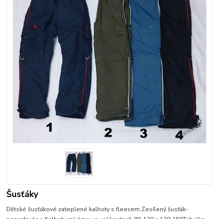
Šusťáky
Dětské šusťákové zateplené kalhoty s fleecem.Zesílený šusťák-