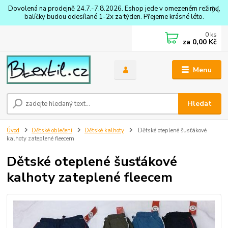
Dovolená na prodejně 24.7.-7.8.2026. Eshop jede v omezeném režimu,
balíčky budou odesílané 1-2x za týden. Přejeme krásné léto.
0
ks
za
0,00 Kč
Menu
Hledat
Úvod
Dětské oblečení
Dětské kalhoty
Dětské oteplené šusťákové
kalhoty zateplené fleecem
Dětské oteplené šusťákové
kalhoty zateplené fleecem