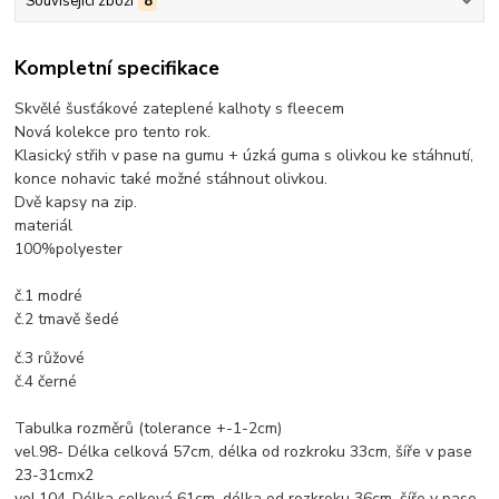
Související zboží
8
Kompletní specifikace
Skvělé šusťákové zateplené kalhoty s fleecem
Nová kolekce pro tento rok.
Klasický střih v pase na gumu + úzká guma s olivkou ke stáhnutí,
konce nohavic také možné stáhnout olivkou.
Dvě kapsy na zip.
materiál
100%polyester
č.1 modré
č.2 tmavě šedé
č.3 růžové
č.4 černé
Tabulka rozměrů (tolerance +-1-2cm)
vel.98- Délka celková 57cm, délka od rozkroku 33cm, šíře v pase
23-31cmx2
vel.104-Délka celková 61cm, délka od rozkroku 36cm, šíře v pase