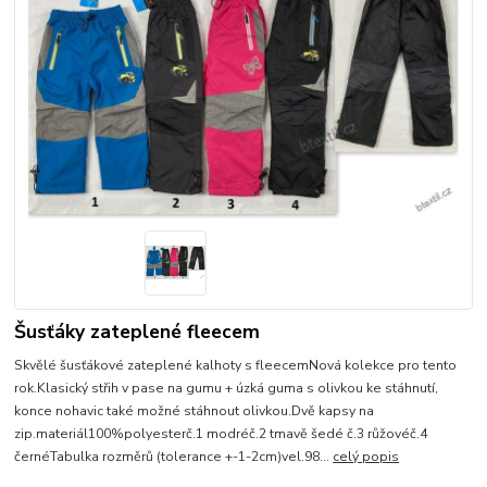
Šusťáky zateplené fleecem
Skvělé šusťákové zateplené kalhoty s fleecemNová kolekce pro tento
rok.Klasický střih v pase na gumu + úzká guma s olivkou ke stáhnutí,
konce nohavic také možné stáhnout olivkou.Dvě kapsy na
zip.materiál100%polyesterč.1 modréč.2 tmavě šedé č.3 růžovéč.4
černéTabulka rozměrů (tolerance +-1-2cm)vel.98...
celý popis