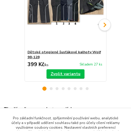
Dětské oteplené šusťákové kalhoty Wolf
Dětské otep
98-128
zateplené 
399 Kč
229 Kč
Skladem 27 ks
/
ks
/
ks
Zvolit variantu
Zboží zařazeno v kategoriích
Pro základní funkčnost, zpříjemnění používání webu, analytické
Dětské oblečení
účely a v případě udělení souhlasu také pro účely cílení reklamy
využíváme soubory cookies. Nastavení vlastních preferencí
Dětské kalhoty