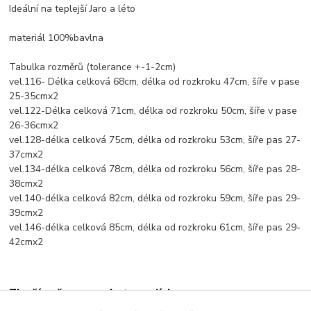
Ideální na teplejší Jaro a léto
materiál 100%bavlna
Tabulka rozměrů (tolerance +-1-2cm)
vel.116- Délka celková 68cm, délka od rozkroku 47cm, šíře v pase
25-35cmx2
vel.122-Délka celková 71cm, délka od rozkroku 50cm, šíře v pase
26-36cmx2
vel.128-délka celková 75cm, délka od rozkroku 53cm, šíře pas 27-
37cmx2
vel.134-délka celková 78cm, délka od rozkroku 56cm, šíře pas 28-
38cmx2
vel.140-délka celková 82cm, délka od rozkroku 59cm, šíře pas 29-
39cmx2
vel.146-délka celková 85cm, délka od rozkroku 61cm, šíře pas 29-
42cmx2
Zboží zařazeno v kategoriích