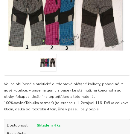
Velice oblíbené a praktické outdoorové plátěné kalhoty, pohodlné, z
nové kolekce, v pase na gumu a pásek ke stáhnutí, na konci nohavic
olivky, 4xkapsa.Ideální na teplejší Jaro a létomateriál
100%bavlnaTabulka rozměrů (tolerance +-1-2cm)vel.116- Délka celková
68cm, délka od rozkroku 47cm, šíře v pase...
celý popis
Dostupnost
Skladem 4 ks
Barva číslo