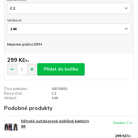
Velikost
Nejsme plátci DPH
299 Kč
/
ks
Přidat do košíku
Číslo produktu:
GB70601
Barva číslo:
č.2
Velikost:
146
Podobné produkty
Dětské outdoorové plátěné kalhoty
Skladem 2 ks
98
299 Kč
/
ks