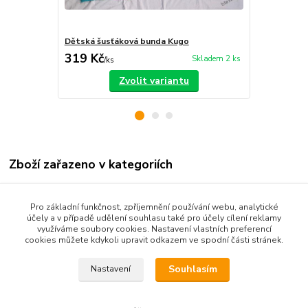
Dětská šusťáková bunda Kugo
Grace outdo
319 Kč
279 Kč
Skladem 2 ks
/
ks
/
ks
Zvolit variantu
Zboží zařazeno v kategoriích
Dětské oblečení
Pro základní funkčnost, zpříjemnění používání webu, analytické
Kojenecké oblečení 68-92
účely a v případě udělení souhlasu také pro účely cílení reklamy
využíváme soubory cookies. Nastavení vlastních preferencí
Dětské kalhoty
cookies můžete kdykoli upravit odkazem ve spodní části stránek.
Souhlasím
Nastavení