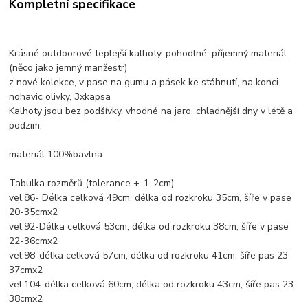
Kompletní specifikace
Krásné outdoorové teplejší kalhoty, pohodlné, příjemný materiál
(něco jako jemný manžestr)
z nové kolekce, v pase na gumu a pásek ke stáhnutí, na konci
nohavic olivky, 3xkapsa
Kalhoty jsou bez podšívky, vhodné na jaro, chladnější dny v létě a
podzim.
materiál 100%bavlna
Tabulka rozměrů (tolerance +-1-2cm)
vel.86- Délka celková 49cm, délka od rozkroku 35cm, šíře v pase
20-35cmx2
vel.92-Délka celková 53cm, délka od rozkroku 38cm, šíře v pase
22-36cmx2
vel.98-délka celková 57cm, délka od rozkroku 41cm, šíře pas 23-
37cmx2
vel.104-délka celková 60cm, délka od rozkroku 43cm, šíře pas 23-
38cmx2