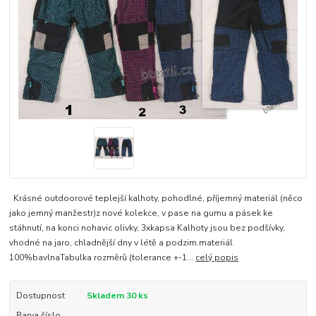
Krásné outdoorové teplejší kalhoty, pohodlné, příjemný materiál (něco
jako jemný manžestr)z nové kolekce, v pase na gumu a pásek ke
stáhnutí, na konci nohavic olivky, 3xkapsa Kalhoty jsou bez podšívky,
vhodné na jaro, chladnější dny v létě a podzim.materiál
100%bavlnaTabulka rozměrů (tolerance +-1...
celý popis
Dostupnost
Skladem 30 ks
Barva číslo