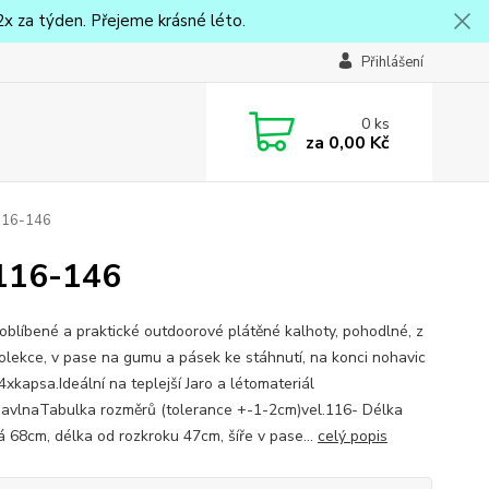
x za týden. Přejeme krásné léto.
Přihlášení
0
ks
za
0,00 Kč
 116-146
 116-146
 oblíbené a praktické outdoorové plátěné kalhoty, pohodlné, z
olekce, v pase na gumu a pásek ke stáhnutí, na konci nohavic
 4xkapsa.Ideální na teplejší Jaro a létomateriál
vlnaTabulka rozměrů (tolerance +-1-2cm)vel.116- Délka
á 68cm, délka od rozkroku 47cm, šíře v pase...
celý popis