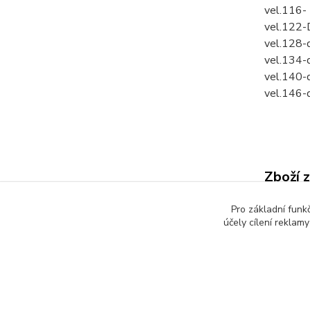
vel.116-
vel.122-
vel.128-
vel.134-
vel.140-
vel.146-
Zboží 
Dětsk
Pro základní funk
účely cílení reklam