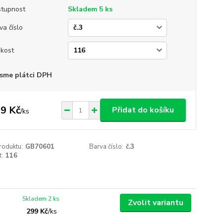
tupnost
Skladem 5 ks
va číslo
ikost
sme plátci DPH
9 Kč
Přidat do košíku
/
ks
roduktu:
GB70601
Barva číslo:
č.3
t:
116
Skladem 2 ks
Zvolit variantu
299 Kč
/
ks