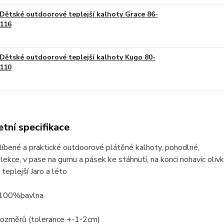
Dětské outdoorové teplejší kalhoty Grace 86-
116
Dětské outdoorové teplejší kalhoty Kugo 80-
110
tní specifikace
líbené a praktické outdoorové plátěné kalhoty, pohodlné,
lekce, v pase na gumu a pásek ke stáhnutí, na konci nohavic olivk
 teplejší Jaro a léto
 100%bavlna
rozměrů (tolerance +-1-2cm)