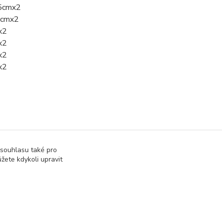
35cmx2
36cmx2
x2
x2
x2
x2
 souhlasu také pro
žete kdykoli upravit