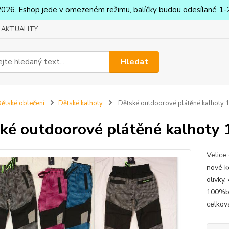
2026. Eshop jede v omezeném režimu, balíčky budou odesílané 1-2
AKTUALITY
Hledat
ětské oblečení
Dětské kalhoty
Dětské outdoorové plátěné kalhoty
ké outdoorové plátěné kalhoty
Velice
nové k
olivky,
100%ba
celkov