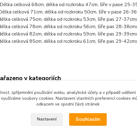
 Délka celková 68cm, délka od rozkroku 47cm, šíře v pase 25-
Délka celková 71cm, délka od rozkroku 50cm, šíře v pase 26-
délka celková 75cm, délka od rozkroku 53cm, šíře pas 27-37cm
délka celková 78cm, délka od rozkroku 56cm, šíře pas 28-38cm
délka celková 82cm, délka od rozkroku 59cm, šíře pas 29-39cm
délka celková 85cm, délka od rozkroku 61cm, šíře pas 29-42cm
zařazeno v kategoriích
é oblečení
Dětské kalhoty
čnost, zpříjemnění používání webu, analytické účely a v případě udělení
y využíváme soubory cookies. Nastavení vlastních preferencí cookies mů
odkazem ve spodní části stránek.
Souhlasím
Nastavení