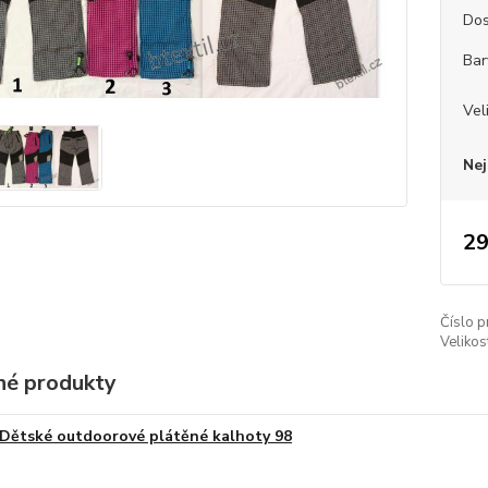
Dos
Bar
Vel
Nej
29
Číslo p
Velikos
é produkty
Dětské outdoorové plátěné kalhoty 98