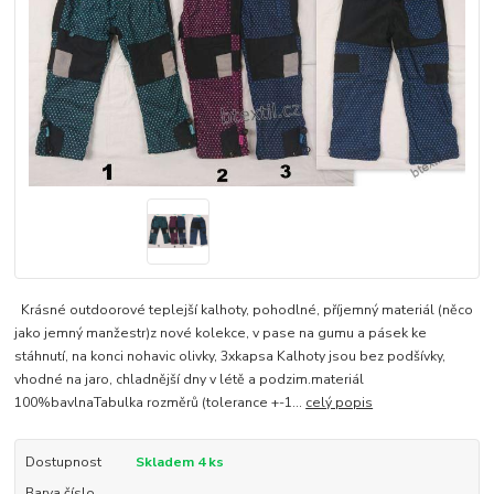
Krásné outdoorové teplejší kalhoty, pohodlné, příjemný materiál (něco
jako jemný manžestr)z nové kolekce, v pase na gumu a pásek ke
stáhnutí, na konci nohavic olivky, 3xkapsa Kalhoty jsou bez podšívky,
vhodné na jaro, chladnější dny v létě a podzim.materiál
100%bavlnaTabulka rozměrů (tolerance +-1...
celý popis
Dostupnost
Skladem 4 ks
Barva číslo