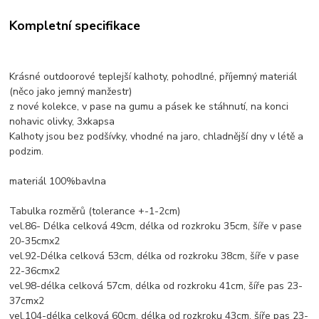
Kompletní specifikace
Krásné outdoorové teplejší kalhoty, pohodlné, příjemný materiál
(něco jako jemný manžestr)
z nové kolekce, v pase na gumu a pásek ke stáhnutí, na konci
nohavic olivky, 3xkapsa
Kalhoty jsou bez podšívky, vhodné na jaro, chladnější dny v létě a
podzim.
materiál 100%bavlna
Tabulka rozměrů (tolerance +-1-2cm)
vel.86- Délka celková 49cm, délka od rozkroku 35cm, šíře v pase
20-35cmx2
vel.92-Délka celková 53cm, délka od rozkroku 38cm, šíře v pase
22-36cmx2
vel.98-délka celková 57cm, délka od rozkroku 41cm, šíře pas 23-
37cmx2
vel.104-délka celková 60cm, délka od rozkroku 43cm, šíře pas 23-