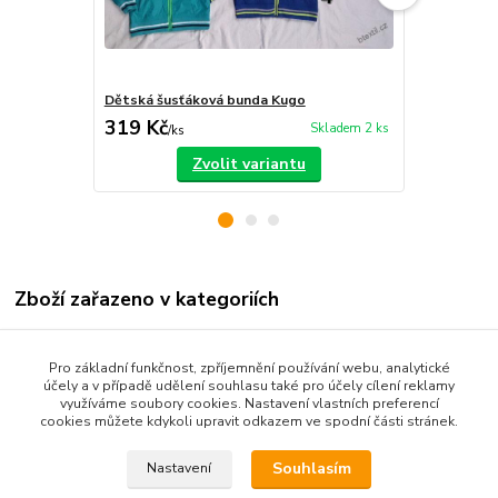
Dětská šusťáková bunda Kugo
Grace outdo
319 Kč
279 Kč
Skladem 2 ks
/
ks
/
ks
Zvolit variantu
Zboží zařazeno v kategoriích
Dětské oblečení
Pro základní funkčnost, zpříjemnění používání webu, analytické
Kojenecké oblečení 68-92
účely a v případě udělení souhlasu také pro účely cílení reklamy
využíváme soubory cookies. Nastavení vlastních preferencí
Dětské kalhoty
cookies můžete kdykoli upravit odkazem ve spodní části stránek.
Souhlasím
Nastavení