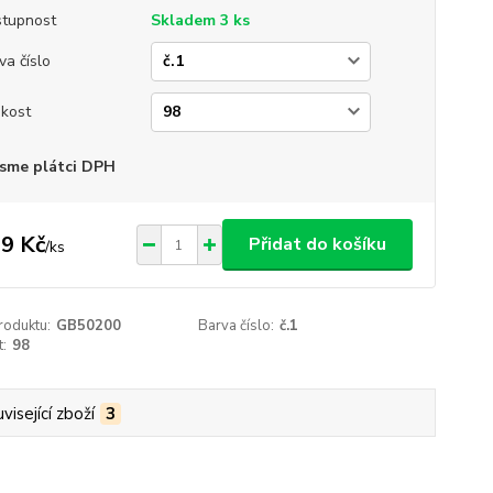
tupnost
Skladem 3 ks
va číslo
ikost
sme plátci DPH
9 Kč
Přidat do košíku
/
ks
roduktu:
GB50200
Barva číslo:
č.1
t:
98
visející zboží
3