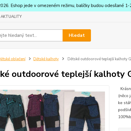
2026. Eshop jede v omezeném režimu, balíčky budou odesílané 1-2
AKTUALITY
Hledat
ětské oblečení
Dětské kalhoty
Dětské outdoorové teplejší kalhoty 
ké outdoorové teplejší kalhoty
Krásné
(něco 
ke stá
podšívk
100%ba