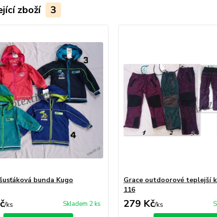
jící zboží
3
šusťáková bunda Kugo
Grace outdoorové teplejší k
116
č
279 Kč
Skladem 2 ks
S
/
ks
/
ks