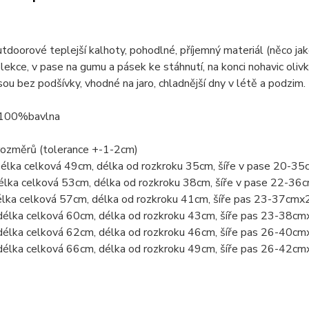
tdoorové teplejší kalhoty, pohodlné, příjemný materiál (něco ja
lekce, v pase na gumu a pásek ke stáhnutí, na konci nohavic oliv
sou bez podšívky, vhodné na jaro, chladnější dny v létě a podzim.
 100%bavlna
rozměrů (tolerance +-1-2cm)
Délka celková 49cm, délka od rozkroku 35cm, šíře v pase 20-3
élka celková 53cm, délka od rozkroku 38cm, šíře v pase 22-36
élka celková 57cm, délka od rozkroku 41cm, šíře pas 23-37cmx
délka celková 60cm, délka od rozkroku 43cm, šíře pas 23-38cm
délka celková 62cm, délka od rozkroku 46cm, šíře pas 26-40cm
délka celková 66cm, délka od rozkroku 49cm, šíře pas 26-42cm