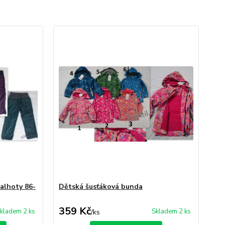
alhoty 86-
Dětská šusťáková bunda
359 Kč
kladem 2 ks
Skladem 2 ks
/
ks