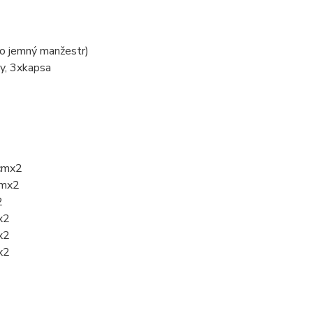
ko jemný manžestr)
ky, 3xkapsa
5cmx2
cmx2
2
x2
x2
x2