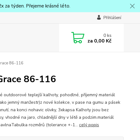
x za týden. Přejeme krásné léto.
Přihlášení
0
ks
za
0,00 Kč
Grace 86-116
 Grace 86-116
 outdoorové teplejší kalhoty, pohodlné, příjemný materiál
jako jemný manžestr)z nové kolekce, v pase na gumu a pásek
hnutí, na konci nohavic olivky, 3xkapsa Kalhoty jsou bez
y, vhodné na jaro, chladnější dny v létě a podzim.materiál
vlnaTabulka rozměrů (tolerance +-1...
celý popis