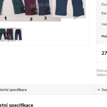
Dos
Bar
Vel
Nej
27
Číslo p
Velikos
etní specifikace
Sou
tní specifikace