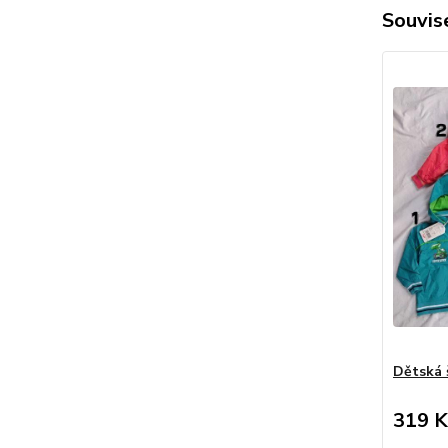
Souvise
Dětská 
319 K