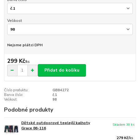
Velikost
Nejsme plátci DPH
299 Kč
/
ks
Přidat do košíku
Číslo produktu:
GB84272
Barva číslo:
č.1
Velikost:
98
Podobné produkty
Dětské outdoorové teplejší kalhoty
Skladem 30 ks
Grace 86-116
279 Kč
/
ks