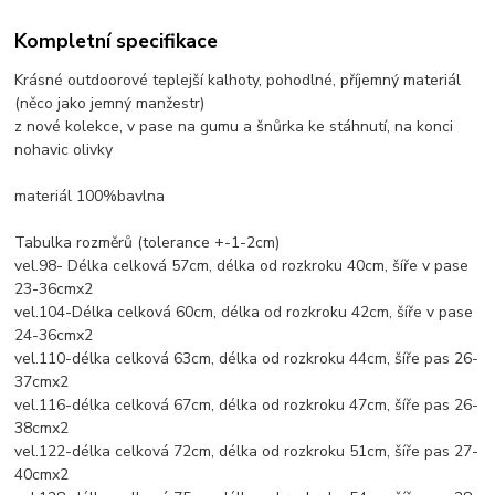
Kompletní specifikace
Krásné outdoorové teplejší kalhoty, pohodlné, příjemný materiál
(něco jako jemný manžestr)
z nové kolekce, v pase na gumu a šnůrka ke stáhnutí, na konci
nohavic olivky
materiál 100%bavlna
Tabulka rozměrů (tolerance +-1-2cm)
vel.98- Délka celková 57cm, délka od rozkroku 40cm, šíře v pase
23-36cmx2
vel.104-Délka celková 60cm, délka od rozkroku 42cm, šíře v pase
24-36cmx2
vel.110-délka celková 63cm, délka od rozkroku 44cm, šíře pas 26-
37cmx2
vel.116-délka celková 67cm, délka od rozkroku 47cm, šíře pas 26-
38cmx2
vel.122-délka celková 72cm, délka od rozkroku 51cm, šíře pas 27-
40cmx2