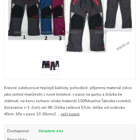
Krásné outdoorové teplejší kalhoty, pohodlné, příjemný materiál (něco
jako jemný manžestr) z nové kolekce, v pase na gumu a šnůrka ke
stáhnutí, na konci nohavic olivky materiál 100%bavlna Tabulka rozměrů
(tolerance +-1-2cm) vel.98- Délka celková 57cm, délka od rozkroku
40cm, šíře v pase 23-36cmx2 ...
celý popis
Dostupnost
Skladem 4 ks
Barva číslo