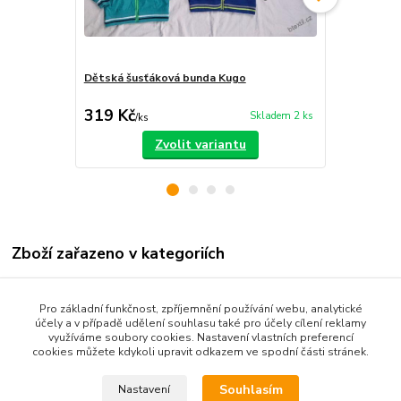
Dětská šusťáková bunda Kugo
Dětské outd
86-116
319 Kč
279 Kč
Skladem 2 ks
/
ks
/
ks
Zvolit variantu
Zboží zařazeno v kategoriích
Dětské oblečení
Pro základní funkčnost, zpříjemnění používání webu, analytické
Kojenecké oblečení 68-92
účely a v případě udělení souhlasu také pro účely cílení reklamy
využíváme soubory cookies. Nastavení vlastních preferencí
Dětské kalhoty
cookies můžete kdykoli upravit odkazem ve spodní části stránek.
Souhlasím
Nastavení