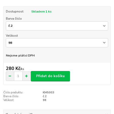
Dostupnost
Skladem 1 ks
Barva číslo
Velikost
Nejsme plátci DPH
280 Kč
/
ks
Přidat do košíku
Číslo produktu:
KM5003
Barva číslo:
č.2
Velikost:
98