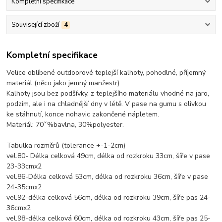
Kompletní specifikace
Související zboží
4
Kompletní specifikace
Velice oblíbené outdoorové teplejší kalhoty, pohodlné, příjemný
materiál (něco jako jemný manžestr)
Kalhoty jsou bez podšívky, z teplejšího materiálu vhodné na jaro,
podzim, ale i na chladnější dny v létě. V pase na gumu s olivkou
ke stáhnutí, konce nohavic zakončené nápletem.
Materiál: 70ˇ%bavlna, 30%polyester.
Tabulka rozměrů (tolerance +-1-2cm)
vel.80- Délka celková 49cm, délka od rozkroku 33cm, šíře v pase
23-33cmx2
vel.86-Délka celková 53cm, délka od rozkroku 36cm, šíře v pase
24-35cmx2
vel.92-délka celková 56cm, délka od rozkroku 39cm, šíře pas 24-
36cmx2
vel.98-délka celková 60cm, délka od rozkroku 43cm, šíře pas 25-