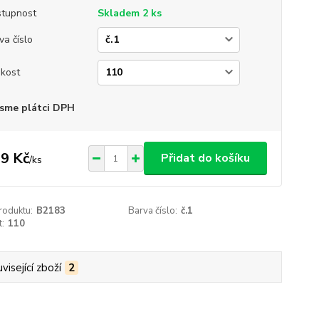
tupnost
Skladem 2 ks
va číslo
ikost
sme plátci DPH
9 Kč
Přidat do košíku
/
ks
roduktu:
B2183
Barva číslo:
č.1
t:
110
visející zboží
2