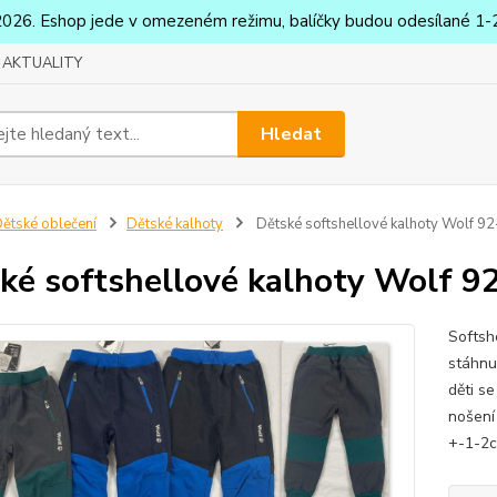
2026. Eshop jede v omezeném režimu, balíčky budou odesílané 1-2
AKTUALITY
Hledat
ětské oblečení
Dětské kalhoty
Dětské softshellové kalhoty Wolf 9
ké softshellové kalhoty Wolf 9
Softsh
stáhnu
děti se
nošení
+-1-2c