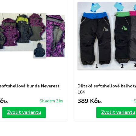
softshellová bunda Neverest
Dětské softshellové kalhot
104
č
389 Kč
Skladem 2 ks
S
/
ks
/
ks
Zvolit variantu
Zvolit variantu