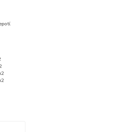
epotí.
2
2
x2
x2