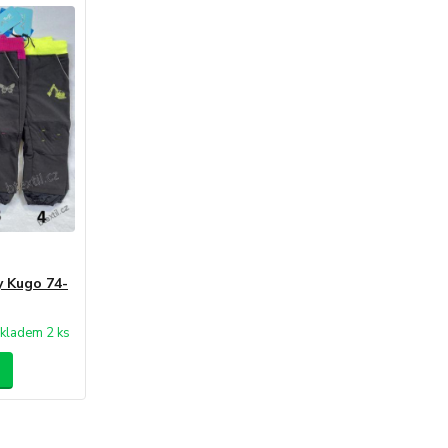
y Kugo 74-
kladem 2 ks