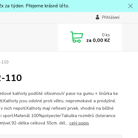
x za týden. Přejeme krásné léto.
Přihlášení
0
ks
za
0,00 Kč
2-110
2-110
ellové kalhoty podšité síťovinouV pase na gumu + šnůrka ke
tí.Kalhoty jsou odolné proti větru, nepromokavé a prodyšné,
 v nich nepotí.Kalhoty mají reflexní prvek, vhodné na běžné
 i sport.Materiál 100%polyesterTabulka rozměrů (tolerance
m)vel.92-délka celková 55cm, dél...
celý popis