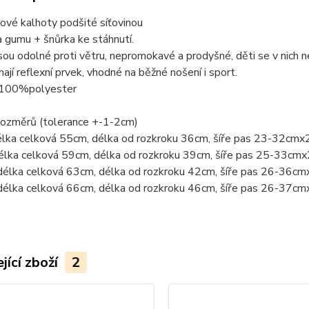
ové kalhoty podšité síťovinou
 gumu + šnůrka ke stáhnutí.
sou odolné proti větru, nepromokavé a prodyšné, děti se v nich n
ají reflexní prvek, vhodné na běžné nošení i sport.
 100%polyester
rozměrů (tolerance +-1-2cm)
élka celková 55cm, délka od rozkroku 36cm, šíře pas 23-32cmx
élka celková 59cm, délka od rozkroku 39cm, šíře pas 25-33cmx
délka celková 63cm, délka od rozkroku 42cm, šíře pas 26-36cm
délka celková 66cm, délka od rozkroku 46cm, šíře pas 26-37cm
jící zboží
2