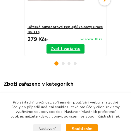
Dětské outdoorové teplejší kalhoty Grace
Dětské outd
86-116
80-110
279 Kč
280 Kč
Skladem 30 ks
/
ks
/
ks
Zvolit variantu
Zboží zařazeno v kategoriích
Dětské oblečení
Pro základní funkčnost, zpříjemnění používání webu, analytické
Kojenecké oblečení 68-92
účely a v případě udělení souhlasu také pro účely cílení reklamy
využíváme soubory cookies. Nastavení vlastních preferencí
Dětské kalhoty
cookies můžete kdykoli upravit odkazem ve spodní části stránek.
Souhlasím
Nastavení