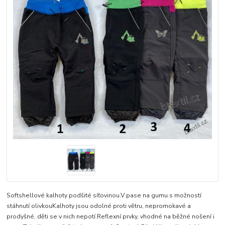
Softshellové kalhoty podšité síťovinou.V pase na gumu s možností
stáhnutí olivkouKalhoty jsou odolné proti větru, nepromokavé a
prodyšné, děti se v nich nepotí.Reflexní prvky, vhodné na běžné nošení i