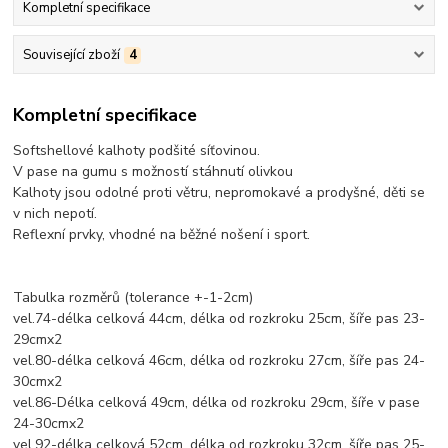
Kompletní specifikace
Související zboží
4
Kompletní specifikace
Softshellové kalhoty podšité síťovinou.
V pase na gumu s možností stáhnutí olivkou
Kalhoty jsou odolné proti větru, nepromokavé a prodyšné, děti se
v nich nepotí.
Reflexní prvky, vhodné na běžné nošení i sport.
Tabulka rozměrů (tolerance +-1-2cm)
vel.74-délka celková 44cm, délka od rozkroku 25cm, šíře pas 23-
29cmx2
vel.80-délka celková 46cm, délka od rozkroku 27cm, šíře pas 24-
30cmx2
vel.86-Délka celková 49cm, délka od rozkroku 29cm, šíře v pase
24-30cmx2
vel.92-délka celková 52cm, délka od rozkroku 32cm, šíře pas 25-