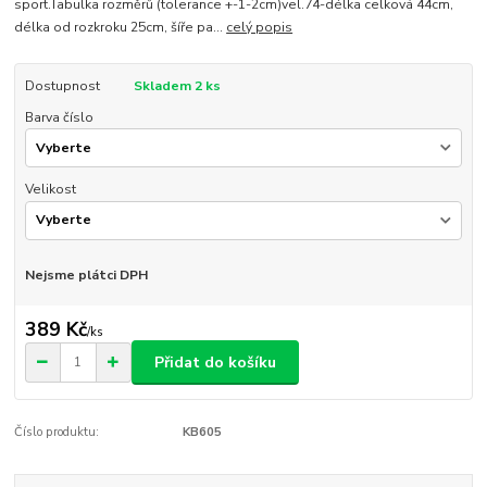
sport.Tabulka rozměrů (tolerance +-1-2cm)vel.74-délka celková 44cm,
délka od rozkroku 25cm, šíře pa...
celý popis
Dostupnost
Skladem 2 ks
Barva číslo
Velikost
Nejsme plátci DPH
389 Kč
/
ks
Přidat do košíku
Číslo produktu:
KB605