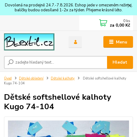
Dovolená na prodejně 24.7.-7.8.2026. Eshop jede v omezeném režimu,
balíčky budou odesílané 1-2x za týden. Přejeme krásné léto.
0
ks
za
0,00 Kč
Menu
Hledat
Úvod
Dětské oblečení
Dětské kalhoty
Dětské softshellové kalhoty
Kugo 74-104
Dětské softshellové kalhoty
Kugo 74-104