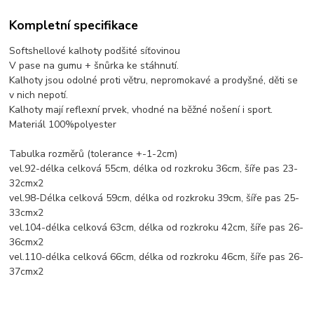
Kompletní specifikace
Softshellové kalhoty podšité síťovinou
V pase na gumu + šnůrka ke stáhnutí.
Kalhoty jsou odolné proti větru, nepromokavé a prodyšné, děti se
v nich nepotí.
Kalhoty mají reflexní prvek, vhodné na běžné nošení i sport.
Materiál 100%polyester
Tabulka rozměrů (tolerance +-1-2cm)
vel.92-délka celková 55cm, délka od rozkroku 36cm, šíře pas 23-
32cmx2
vel.98-Délka celková 59cm, délka od rozkroku 39cm, šíře pas 25-
33cmx2
vel.104-délka celková 63cm, délka od rozkroku 42cm, šíře pas 26-
36cmx2
vel.110-délka celková 66cm, délka od rozkroku 46cm, šíře pas 26-
37cmx2