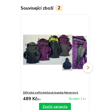
Související zboží
2
Dětská softshellová bunda Neverest
Dětské soft
489 Kč
389 Kč
Skladem 2 ks
/
ks
/
ks
Zvolit variantu