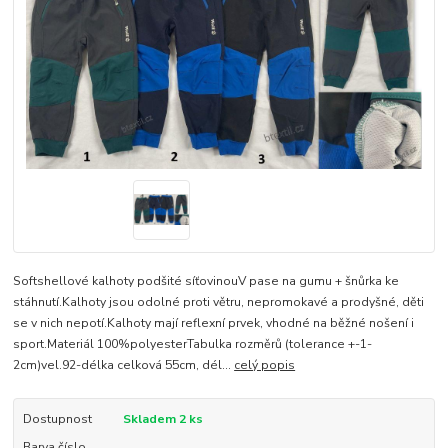
Softshellové kalhoty podšité síťovinouV pase na gumu + šnůrka ke
stáhnutí.Kalhoty jsou odolné proti větru, nepromokavé a prodyšné, děti
se v nich nepotí.Kalhoty mají reflexní prvek, vhodné na běžné nošení i
sport.Materiál 100%polyesterTabulka rozměrů (tolerance +-1-
2cm)vel.92-délka celková 55cm, dél...
celý popis
Dostupnost
Skladem 2 ks
Barva číslo