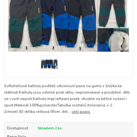
Softshellové kalhoty podšité síťovinouV pase na gumu + šnůrka ke
stáhnutí.Kalhoty jsou odolné proti větru, nepromokavé a prodyšné, děti
se v nich nepotí.Kalhoty mají reflexní prvek, vhodné na běžné nošení i
sport.Materiál 100%polyesterTabulka rozměrů (tolerance +-1-
2cm)vel.92-délka celková 55cm, dél...
celý popis
Dostupnost
Skladem 2 ks
Barva číslo