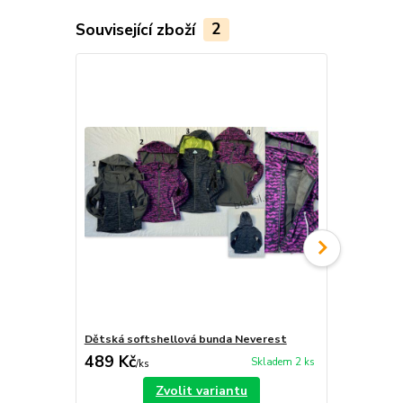
Související zboží
2
Dětská softshellová bunda Neverest
Dětské soft
489 Kč
389 Kč
Skladem 2 ks
/
ks
/
ks
Zvolit variantu