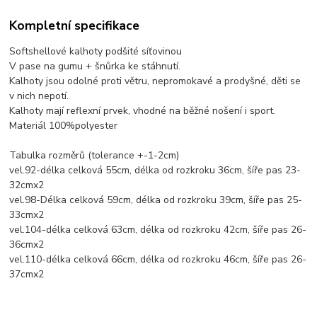
Kompletní specifikace
Softshellové kalhoty podšité síťovinou
V pase na gumu + šnůrka ke stáhnutí.
Kalhoty jsou odolné proti větru, nepromokavé a prodyšné, děti se
v nich nepotí.
Kalhoty mají reflexní prvek, vhodné na běžné nošení i sport.
Materiál 100%polyester
Tabulka rozměrů (tolerance +-1-2cm)
vel.92-délka celková 55cm, délka od rozkroku 36cm, šíře pas 23-
32cmx2
vel.98-Délka celková 59cm, délka od rozkroku 39cm, šíře pas 25-
33cmx2
vel.104-délka celková 63cm, délka od rozkroku 42cm, šíře pas 26-
36cmx2
vel.110-délka celková 66cm, délka od rozkroku 46cm, šíře pas 26-
37cmx2