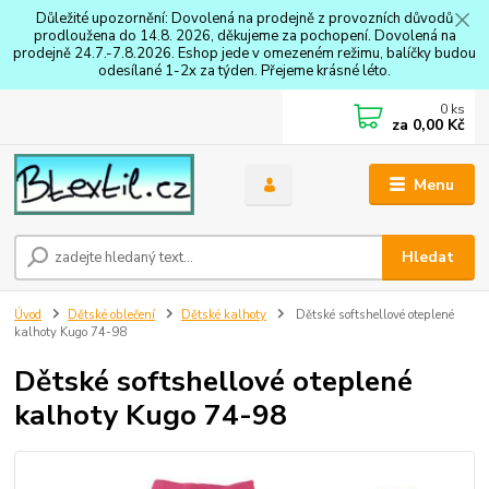
Důležité upozornění: Dovolená na prodejně z provozních důvodů
prodloužena do 14.8. 2026, děkujeme za pochopení. Dovolená na
prodejně 24.7.-7.8.2026. Eshop jede v omezeném režimu, balíčky budou
odesílané 1-2x za týden. Přejeme krásné léto.
0
ks
za
0,00 Kč
Menu
Hledat
Úvod
Dětské oblečení
Dětské kalhoty
Dětské softshellové oteplené
kalhoty Kugo 74-98
Dětské softshellové oteplené
kalhoty Kugo 74-98