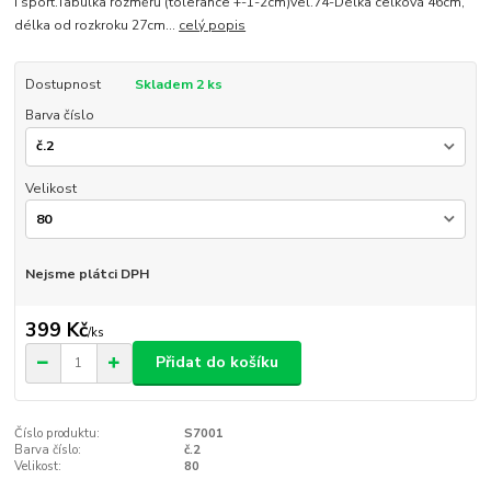
i sport.Tabulka rozměrů (tolerance +-1-2cm)vel.74-Délka celková 46cm,
délka od rozkroku 27cm...
celý popis
Dostupnost
Skladem 2 ks
Barva číslo
Velikost
Nejsme plátci DPH
399 Kč
/
ks
Přidat do košíku
Číslo produktu:
S7001
Barva číslo:
č.2
Velikost:
80