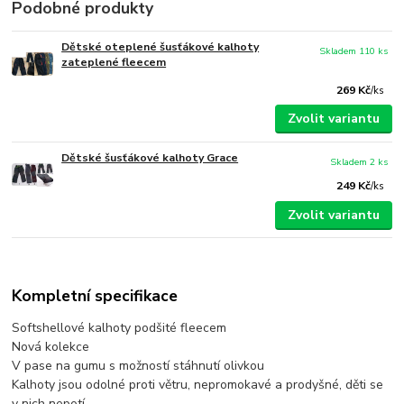
Podobné produkty
Dětské oteplené šusťákové kalhoty
Skladem 110 ks
zateplené fleecem
269 Kč
/
ks
Zvolit variantu
Dětské šusťákové kalhoty Grace
Skladem 2 ks
249 Kč
/
ks
Zvolit variantu
Kompletní specifikace
Softshellové kalhoty podšité fleecem
Nová kolekce
V pase na gumu s možností stáhnutí olivkou
Kalhoty jsou odolné proti větru, nepromokavé a prodyšné, děti se
v nich nepotí.