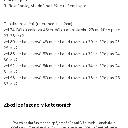
Reflexní prvky, vhodné na běžné nošení i sport.
Tabulka rozměrů (tolerance +-1-2cm)
vel.74-Délka celková 46cm, délka od rozkroku 27cm, šíře v pase
23-28cmx2
vel.80-délka celková 49cm, délka od rozkroku 29cm, šíře pas 23-
29cmx2
vel.86-délka celková 52cm, délka od rozkroku 32cm, šíře pas 24-
30cmx2
vel.92-délka celková 54cm, délka od rozkroku 34cm, šíře pas 24-
31cmx2
vel.98-délka celková 60cm, délka od rozkroku 38cm, šíře pas 25-
32cmx2
Zboží zařazeno v kategoriích
Dětské oblečení
Pro základní funkčnost, zpříjemnění používání webu, analytické
Kojenecké oblečení 68-92
účely a v případě udělení souhlasu také pro účely cílení reklamy