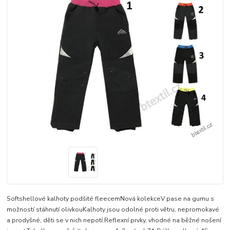
Softshellové kalhoty podšité fleecemNová kolekceV pase na gumu s
možností stáhnutí olivkouKalhoty jsou odolné proti větru, nepromokavé
a prodyšné, děti se v nich nepotí.Reflexní prvky, vhodné na běžné nošení