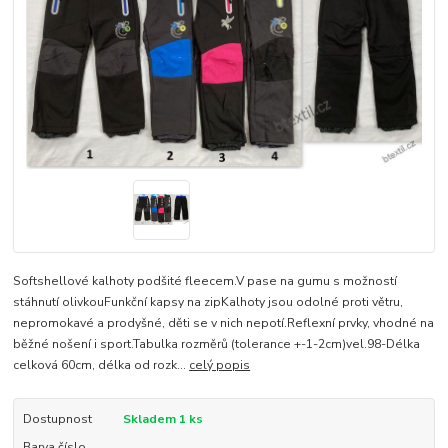
Softshellové kalhoty podšité fleecem.V pase na gumu s možností
stáhnutí olivkouFunkční kapsy na zipKalhoty jsou odolné proti větru,
nepromokavé a prodyšné, děti se v nich nepotí.Reflexní prvky, vhodné na
běžné nošení i sport.Tabulka rozměrů (tolerance +-1-2cm)vel.98-Délka
celková 60cm, délka od rozk...
celý popis
Dostupnost
Skladem 1 ks
Barva číslo