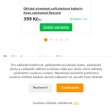
Dětské oteplené softshellové kalhoty
Dětské otep
Kugo zateplené fleecem
zateplené f
399 Kč
399 Kč
Skladem 1 ks
/
ks
/
ks
Zvolit variantu
Zboží zařazeno v kategoriích
Pro základní funkčnost, zpříjemnění používání webu, analytické
Dětské oblečení
účely a v případě udělení souhlasu také pro účely cílení reklamy
využíváme soubory cookies. Nastavení vlastních preferencí
Dětské kalhoty
cookies můžete kdykoli upravit odkazem ve spodní části stránek.
Souhlasím
Nastavení
Souhlas můžete odmítnout
zde
.
Vytvořeno na
Eshop-rychle.cz