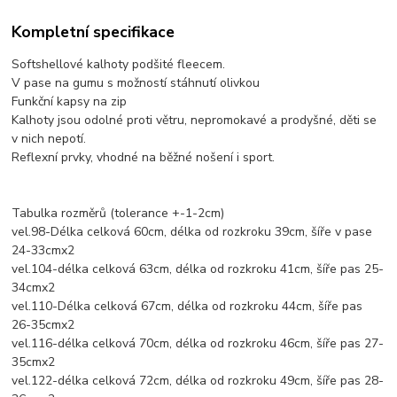
Kompletní specifikace
Softshellové kalhoty podšité fleecem.
V pase na gumu s možností stáhnutí olivkou
Funkční kapsy na zip
Kalhoty jsou odolné proti větru, nepromokavé a prodyšné, děti se
v nich nepotí.
Reflexní prvky, vhodné na běžné nošení i sport.
Tabulka rozměrů (tolerance +-1-2cm)
vel.98-Délka celková 60cm, délka od rozkroku 39cm, šíře v pase
24-33cmx2
vel.104-délka celková 63cm, délka od rozkroku 41cm, šíře pas 25-
34cmx2
vel.110-Délka celková 67cm, délka od rozkroku 44cm, šíře pas
26-35cmx2
vel.116-délka celková 70cm, délka od rozkroku 46cm, šíře pas 27-
35cmx2
vel.122-délka celková 72cm, délka od rozkroku 49cm, šíře pas 28-