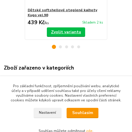
Dětské softshellové oteplené kalhoty
Dětské otep
Kugo vel.98
Kugo zatep
439 Kč
459 Kč
Skladem 2 ks
/
ks
/
ks
Zvolit variantu
Zboží zařazeno v kategoriích
Dětské oblečení
Pro základní funkčnost, zpříjemnění používání webu, analytické
Kojenecké oblečení 68-92
účely a v případě udělení souhlasu také pro účely cílení reklamy
využíváme soubory cookies. Nastavení vlastních preferencí
Dětské kalhoty
cookies můžete kdykoli upravit odkazem ve spodní části stránek.
Souhlasím
Nastavení
Souhlas můžete odmítnout
zde
.