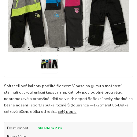
Softshellové kalhoty podšité fleecem.V pase na gumu s možností
stáhnutí olivkouFunkční kapsy na zipKalhoty jsou odolné proti větru,
nepromokavé a prodyšné, děti se v nich nepotí.Reflexní prvky, vhodné na
běžné nošení i sport.Tabulka rozměrů (tolerance +-1-2cm)vel.86-Délka
celková 50cm, délka od rozk...
celý popis
Dostupnost
Skladem 2 ks
Barva číslo