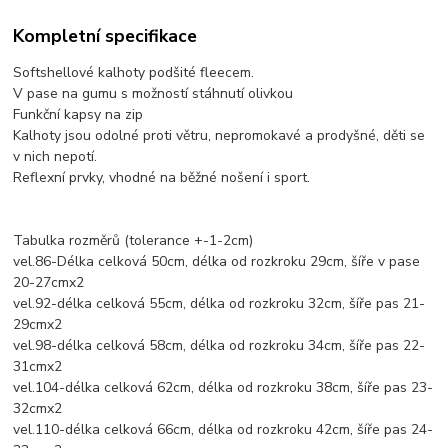
Kompletní specifikace
Softshellové kalhoty podšité fleecem.
V pase na gumu s možností stáhnutí olivkou
Funkční kapsy na zip
Kalhoty jsou odolné proti větru, nepromokavé a prodyšné, děti se
v nich nepotí.
Reflexní prvky, vhodné na běžné nošení i sport.
Tabulka rozměrů (tolerance +-1-2cm)
vel.86-Délka celková 50cm, délka od rozkroku 29cm, šíře v pase
20-27cmx2
vel.92-délka celková 55cm, délka od rozkroku 32cm, šíře pas 21-
29cmx2
vel.98-délka celková 58cm, délka od rozkroku 34cm, šíře pas 22-
31cmx2
vel.104-délka celková 62cm, délka od rozkroku 38cm, šíře pas 23-
32cmx2
vel.110-délka celková 66cm, délka od rozkroku 42cm, šíře pas 24-