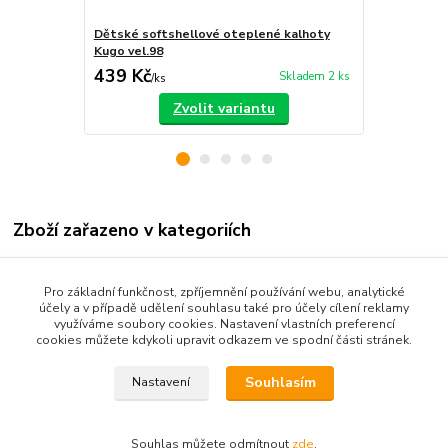
Dětské softshellové oteplené kalhoty
Dětské otep
Kugo vel.98
Kugo zatep
439 Kč
459 Kč
Skladem 2 ks
/
ks
/
ks
Zvolit variantu
Zboží zařazeno v kategoriích
Dětské oblečení
Pro základní funkčnost, zpříjemnění používání webu, analytické
Kojenecké oblečení 68-92
účely a v případě udělení souhlasu také pro účely cílení reklamy
využíváme soubory cookies. Nastavení vlastních preferencí
Dětské kalhoty
cookies můžete kdykoli upravit odkazem ve spodní části stránek.
Souhlasím
Nastavení
Souhlas můžete odmítnout
zde
.