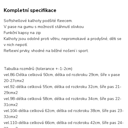
Kompletní specifikace
Softshellové kalhoty podšité fleecem.
V pase na gumu s možností stáhnutí olivkou
Funkční kapsy na zip
Kalhoty jsou odolné proti větru, nepromokavé a prodyšné, děti se
v nich nepotí.
Reflexní prvky, vhodné na běžné nošení i sport.
Tabulka rozměrů (tolerance +-1-2cm)
vel.86-Délka celková 50cm, délka od rozkroku 29cm, šíře v pase
20-27cmx2
vel.92-délka celková 55cm, délka od rozkroku 32cm, šíře pas 21-
29cmx2
vel.98-délka celková 58cm, délka od rozkroku 34cm, šíře pas 22-
31cmx2
vel.104-délka celková 62cm, délka od rozkroku 38cm, šíře pas 23-
32cmx2
vel.110-délka celková 66cm, délka od rozkroku 42cm, šíře pas 24-