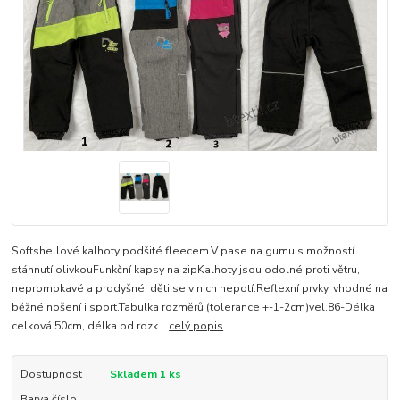
Softshellové kalhoty podšité fleecem.V pase na gumu s možností
stáhnutí olivkouFunkční kapsy na zipKalhoty jsou odolné proti větru,
nepromokavé a prodyšné, děti se v nich nepotí.Reflexní prvky, vhodné na
běžné nošení i sport.Tabulka rozměrů (tolerance +-1-2cm)vel.86-Délka
celková 50cm, délka od rozk...
celý popis
Dostupnost
Skladem 1 ks
Barva číslo