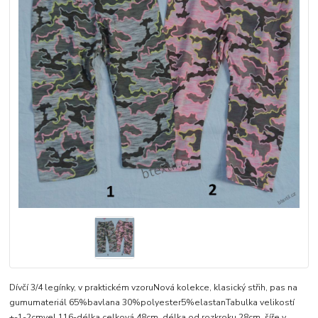
Dívčí 3/4 legínky, v praktickém vzoruNová kolekce, klasický střih, pas na
gumumateriál 65%bavlana 30%polyester5%elastanTabulka velikostí
+-1-2cmvel.116-délka celková 48cm, délka od rozkroku 28cm, šíře v