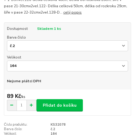
pase 21-30cmx2vel.122- Délka celková 50cm, délka od rozkroku 29cm,
šíře v pase 22-32cmx2vel.128-D...
celý popis
Dostupnost
Skladem 1 ks
Barva číslo
Velikost
Nejsme plátci DPH
89 Kč
/
ks
Přidat do košíku
Číslo produktu:
KS32078
Barva číslo:
č.2
Velikost:
164