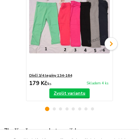
Dívčí 3/4 legíny 134-164
Dívčí 3/4 le
179 Kč
159 Kč
Skladem 4 ks
/
ks
/
ks
Zvolit variantu
Zboží zařazeno v kategoriích