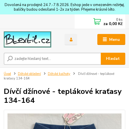
Dovolená na prodejně 24.7.-7.8.2026. Eshop jede v omezeném režimu,
balíčky budou odesílané 1-2x za týden. Přejeme krásné léto.
0
ks
za
0,00 Kč
Menu
Hledat
Úvod
Dětské oblečení
Dětské kalhoty
Dívčí džínové - teplákové
kraťasy 134-164
Dívčí džínové - teplákové kraťasy
134-164