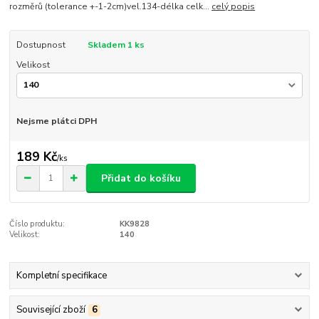
rozměrů (tolerance +-1-2cm)vel.134-délka celk...
celý popis
Dostupnost
Skladem 1 ks
Velikost
Nejsme plátci DPH
189 Kč
/
ks
Přidat do košíku
Číslo produktu:
KK9828
Velikost:
140
Kompletní specifikace
Související zboží
6