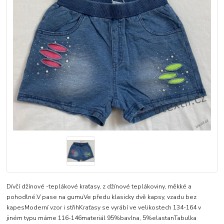
Dívčí džínové -teplákové kraťasy, z džínové teplákoviny, měkké a
pohodlné.V pase na gumuVe předu klasicky dvě kapsy, vzadu bez
kapesModerní vzor i střihKraťasy se vyrábí ve velikostech 134-164 v
jiném typu máme 116-146materiál 95%bavlna, 5%elastanTabulka