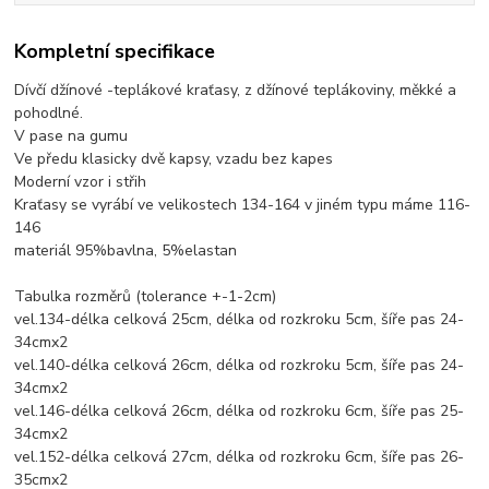
Kompletní specifikace
Dívčí džínové -teplákové kraťasy, z džínové teplákoviny, měkké a
pohodlné.
V pase na gumu
Ve předu klasicky dvě kapsy, vzadu bez kapes
Moderní vzor i střih
Kraťasy se vyrábí ve velikostech 134-164 v jiném typu máme 116-
146
materiál 95%bavlna, 5%elastan
Tabulka rozměrů (tolerance +-1-2cm)
vel.134-délka celková 25cm, délka od rozkroku 5cm, šíře pas 24-
34cmx2
vel.140-délka celková 26cm, délka od rozkroku 5cm, šíře pas 24-
34cmx2
vel.146-délka celková 26cm, délka od rozkroku 6cm, šíře pas 25-
34cmx2
vel.152-délka celková 27cm, délka od rozkroku 6cm, šíře pas 26-
35cmx2