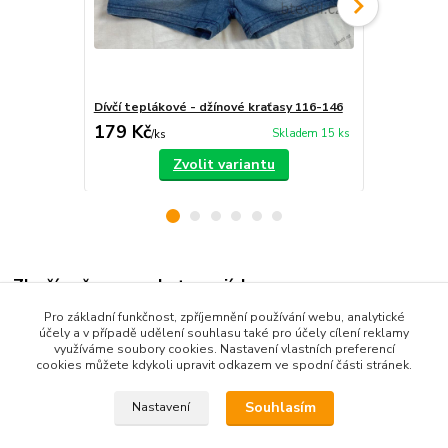
Dívčí teplákové - džínové kraťasy 116-146
Dívčí 3/4 le
179 Kč
159 Kč
Skladem 15 ks
/
ks
/
ks
Zvolit variantu
Zboží zařazeno v kategoriích
Pro základní funkčnost, zpříjemnění používání webu, analytické
Dětské oblečení
účely a v případě udělení souhlasu také pro účely cílení reklamy
využíváme soubory cookies. Nastavení vlastních preferencí
Dětské kalhoty
cookies můžete kdykoli upravit odkazem ve spodní části stránek.
Souhlasím
Nastavení