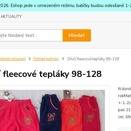
2026. Eshop jede v omezeném režimu, balíčky budou odesílané 1-2
AKTUALITY
Hledat
ětské oblečení
Dětské kalhoty
Dívčí fleecové tepláky 98-128
í fleecové tepláky 98-128
Krásné
rokMat
+-1-2c
pas 21
cm, ší