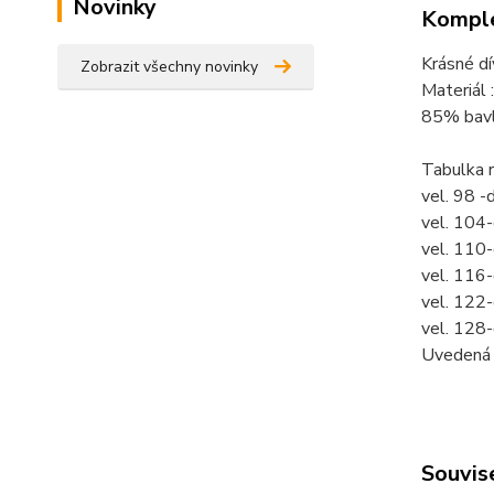
Novinky
Komple
Krásné dí
Zobrazit všechny novinky
Materiál :
85% bavl
Tabulka 
vel. 98 -
vel. 104
vel. 110
vel. 116
vel. 122
vel. 128
Uvedená c
Souvise