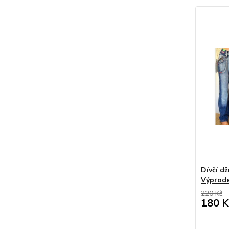
Dívčí dž
Výprode
220 Kč
180 K