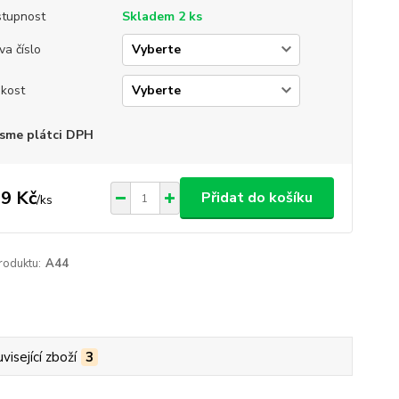
tupnost
Skladem 2 ks
va číslo
ikost
sme plátci DPH
9 Kč
Přidat do košíku
/
ks
roduktu:
A44
visející zboží
3