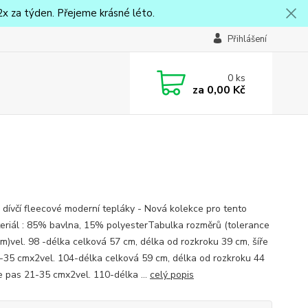
x za týden. Přejeme krásné léto.
Přihlášení
0
ks
za
0,00 Kč
 dívčí fleecové moderní tepláky - Nová kolekce pro tento
eriál : 85% bavlna, 15% polyesterTabulka rozměrů (tolerance
m)vel. 98 -délka celková 57 cm, délka od rozkroku 39 cm, šíře
-35 cmx2vel. 104-délka celková 59 cm, délka od rozkroku 44
ře pas 21-35 cmx2vel. 110-délka ...
celý popis