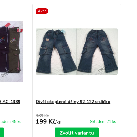
Akce
28 AC-1389
Dívčí oteplené džíny 92-122 srdíčko
369 Kč
199 Kč
ladem 48 ks
Skladem 21 ks
/
ks
Zvolit variantu