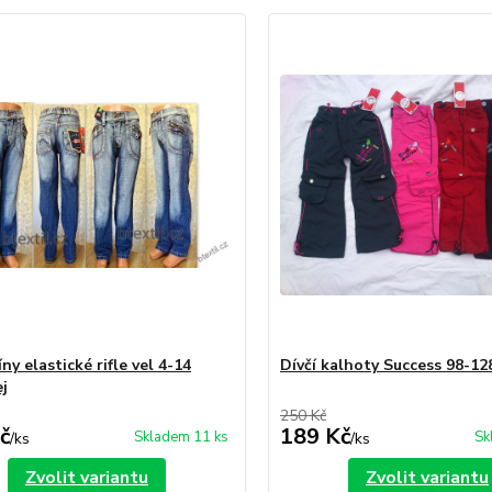
íny elastické rifle vel 4-14
Dívčí kalhoty Success 98-1
j
250 Kč
č
189 Kč
Skladem 11 ks
Sk
/
ks
/
ks
Zvolit variantu
Zvolit variantu