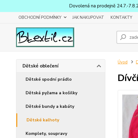
Dovolená na prodejně 24.7.-7.8.
OBCHODNÍ PODMÍNKY
JAK NAKUPOVAT
KONTAKTY
Úvod
D
Dětské oblečení
Dívč
Dětské spodní prádlo
Dětská pyžama a košilky
Dětské bundy a kabáty
Dětské kalhoty
Komplety, soupravy