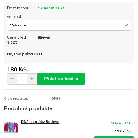
Dostupnost
Skladem 11 ks
velikost
Cena před
220 Kč
slevou
Nejsme plátci DPH
180 Kč
/
ks
Přidat do košíku
Číslo produktu:
0569
Podobné produkty
Dívčí tepláky Believe
Skladem 14 ks
119 Kč
/
ks