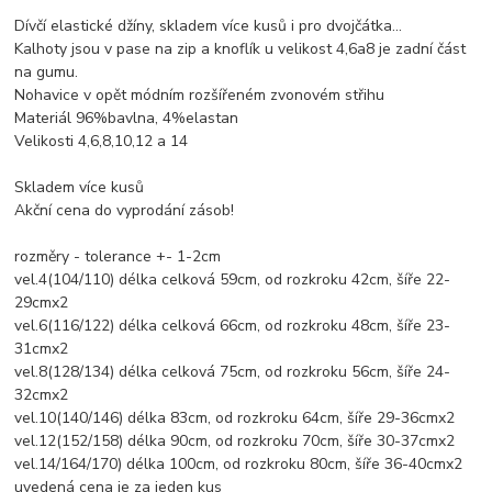
Dívčí elastické džíny, skladem více kusů i pro dvojčátka...
Kalhoty jsou v pase na zip a knoflík u velikost 4,6a8 je zadní část
na gumu.
Nohavice v opět módním rozšířeném zvonovém střihu
Materiál 96%bavlna, 4%elastan
Velikosti 4,6,8,10,12 a 14
Skladem více kusů
Akční cena do vyprodání zásob!
rozměry - tolerance +- 1-2cm
vel.4(104/110) délka celková 59cm, od rozkroku 42cm, šíře 22-
29cmx2
vel.6(116/122) délka celková 66cm, od rozkroku 48cm, šíře 23-
31cmx2
vel.8(128/134) délka celková 75cm, od rozkroku 56cm, šíře 24-
32cmx2
vel.10(140/146) délka 83cm, od rozkroku 64cm, šíře 29-36cmx2
vel.12(152/158) délka 90cm, od rozkroku 70cm, šíře 30-37cmx2
vel.14/164/170) délka 100cm, od rozkroku 80cm, šíře 36-40cmx2
uvedená cena je za jeden kus