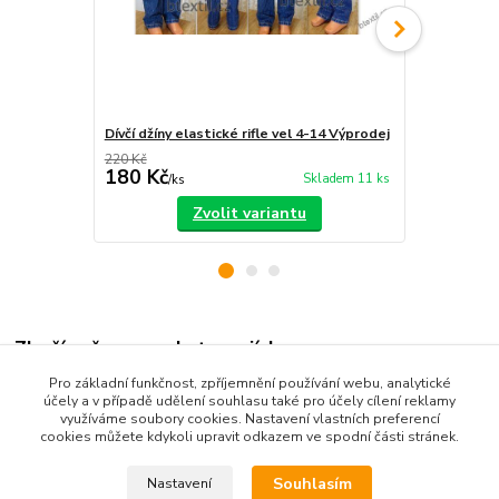
Dívčí džíny elastické rifle vel 4-14 Výprodej
Dívčí kalho
220 Kč
250 Kč
180 Kč
189 Kč
Skladem 11 ks
/
ks
/
ks
Zvolit variantu
Zboží zařazeno v kategoriích
Pro základní funkčnost, zpříjemnění používání webu, analytické
Dětské oblečení
účely a v případě udělení souhlasu také pro účely cílení reklamy
využíváme soubory cookies. Nastavení vlastních preferencí
Dětské kalhoty
cookies můžete kdykoli upravit odkazem ve spodní části stránek.
Souhlasím
Nastavení