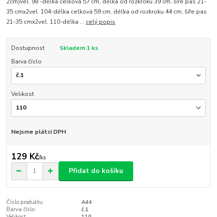
2cm)vel. 98 -délka celková 57 cm, délka od rozkroku 39 cm, šíře pas 21-
35 cmx2vel. 104-délka celková 59 cm, délka od rozkroku 44 cm, šíře pas
21-35 cmx2vel. 110-délka ...
celý popis
Dostupnost
Skladem 1 ks
Barva číslo
Velikost
Nejsme plátci DPH
129 Kč
/
ks
Přidat do košíku
Číslo produktu:
A44
Barva číslo:
č.1
Velikost:
110