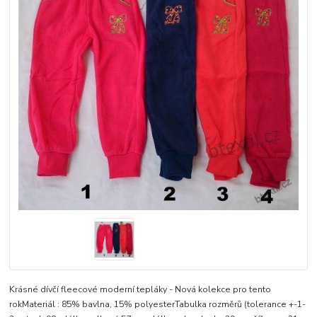
Krásné dívčí fleecové moderní tepláky - Nová kolekce pro tento
rokMateriál : 85% bavlna, 15% polyesterTabulka rozměrů (tolerance +-1-