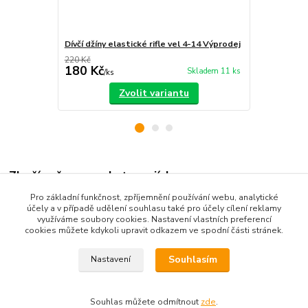
Dívčí džíny elastické rifle vel 4-14 Výprodej
Dívčí kalho
220 Kč
250 Kč
180 Kč
189 Kč
Skladem 11 ks
/
ks
/
ks
Zvolit variantu
Zboží zařazeno v kategoriích
Pro základní funkčnost, zpříjemnění používání webu, analytické
Dětské oblečení
účely a v případě udělení souhlasu také pro účely cílení reklamy
využíváme soubory cookies. Nastavení vlastních preferencí
Dětské kalhoty
cookies můžete kdykoli upravit odkazem ve spodní části stránek.
Souhlasím
Nastavení
Souhlas můžete odmítnout
zde
.