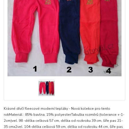
Krásné dívčí fleecové moderní tepláky - Nová kolekce pro tento
rokMateriál : 85% bavlna, 15% polyesterTabulka rozměrů (tolerance +-1-
2cm)vel. 98 -délka celková 57 cm, délka od rozkroku 39 cm, šíře pas 21-
35 cmx2vel. 104-délka celková 59 cm, délka od rozkroku 44 cm, šíře pas