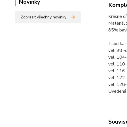
Novinky
Komple
Krásné dí
Zobrazit všechny novinky
Materiál :
85% bavl
Tabulka 
vel. 98 -
vel. 104
vel. 110
vel. 116
vel. 122
vel. 128
Uvedená c
Souvise