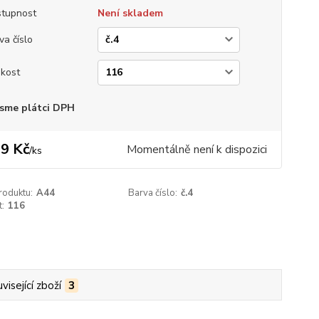
tupnost
Není skladem
va číslo
ikost
sme plátci DPH
9 Kč
Momentálně není k dispozici
/
ks
roduktu:
A44
Barva číslo:
č.4
t:
116
visející zboží
3