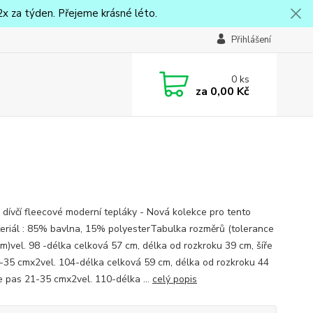
x za týden. Přejeme krásné léto.
Přihlášení
0
ks
za
0,00 Kč
 dívčí fleecové moderní tepláky - Nová kolekce pro tento
eriál : 85% bavlna, 15% polyesterTabulka rozměrů (tolerance
m)vel. 98 -délka celková 57 cm, délka od rozkroku 39 cm, šíře
-35 cmx2vel. 104-délka celková 59 cm, délka od rozkroku 44
ře pas 21-35 cmx2vel. 110-délka ...
celý popis