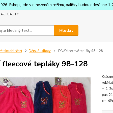
2026. Eshop jede v omezeném režimu, balíčky budou odesílané 1-2
AKTUALITY
Hledat
ětské oblečení
Dětské kalhoty
Dívčí fleecové tepláky 98-128
í fleecové tepláky 98-128
Krásné
rokMat
+-1-2c
pas 21
cm, ší