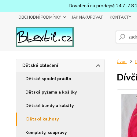
Dovolená na prodejně 24.7.-7.8.
OBCHODNÍ PODMÍNKY
JAK NAKUPOVAT
KONTAKTY
Úvod
D
Dětské oblečení
Dívč
Dětské spodní prádlo
Dětská pyžama a košilky
Dětské bundy a kabáty
Dětské kalhoty
Komplety, soupravy