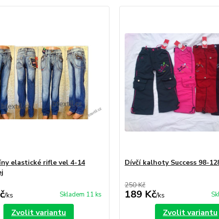
íny elastické rifle vel 4-14
Dívčí kalhoty Success 98-1
j
250 Kč
č
189 Kč
Skladem 11 ks
Sk
/
ks
/
ks
Zvolit variantu
Zvolit variantu