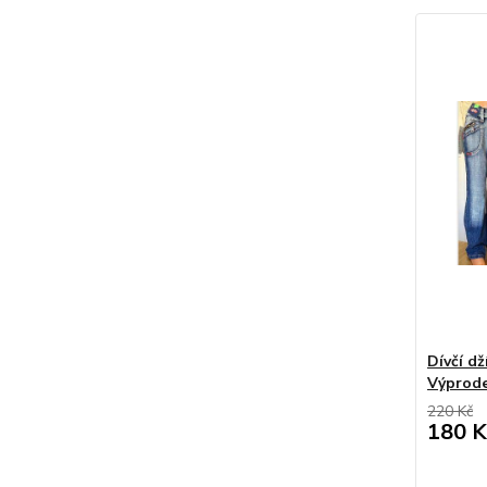
Dívčí dž
Výprode
220 Kč
180 K