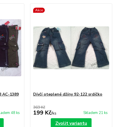
Akce
28 AC-1389
Dívčí oteplené džíny 92-122 srdíčko
369 Kč
199 Kč
ladem 48 ks
Skladem 21 ks
/
ks
Zvolit variantu