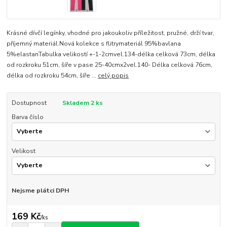
Krásné dívčí legínky, vhodné pro jakoukoliv příležitost, pružné, drží tvar,
příjemný materiál.Nová kolekce s flitrymateriál 95%bavlana
5%elastanTabulka velikostí +-1-2cmvel.134-délka celková 73cm, délka
od rozkroku 51cm, šíře v pase 25-40cmx2vel.140- Délka celková 76cm,
délka od rozkroku 54cm, šíře ...
celý popis
Dostupnost
Skladem 2 ks
Barva číslo
Velikost
Nejsme plátci DPH
169 Kč
/
ks