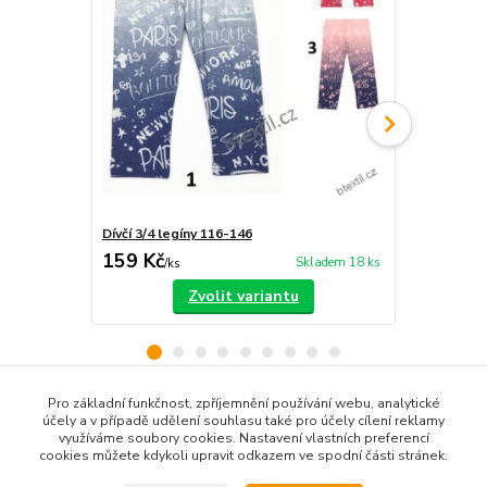
Dívčí 3/4 legíny 116-146
Dívčí 3/4 le
159 Kč
89 Kč
Skladem 18 ks
/
ks
/
ks
Zvolit variantu
Pro základní funkčnost, zpříjemnění používání webu, analytické
účely a v případě udělení souhlasu také pro účely cílení reklamy
Zboží zařazeno v kategoriích
využíváme soubory cookies. Nastavení vlastních preferencí
cookies můžete kdykoli upravit odkazem ve spodní části stránek.
Dětské oblečení