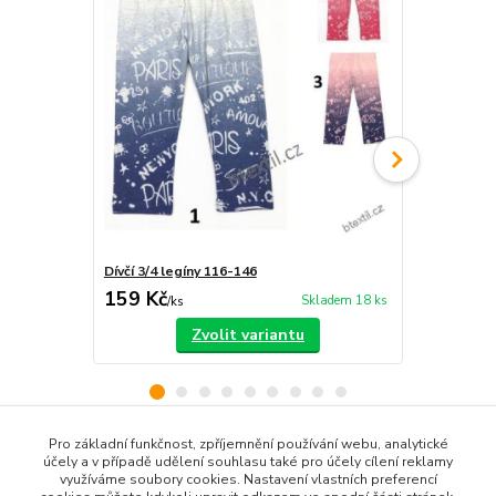
Dívčí 3/4 legíny 116-146
Dívčí 3/4 le
159 Kč
89 Kč
Skladem 18 ks
/
ks
/
ks
Zvolit variantu
Pro základní funkčnost, zpříjemnění používání webu, analytické
účely a v případě udělení souhlasu také pro účely cílení reklamy
Zboží zařazeno v kategoriích
využíváme soubory cookies. Nastavení vlastních preferencí