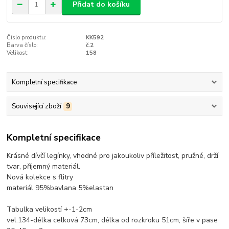
Přidat do košíku
Číslo produktu:
KK592
Barva číslo:
č.2
Velikost:
158
Kompletní specifikace
Související zboží
9
Kompletní specifikace
Krásné dívčí legínky, vhodné pro jakoukoliv příležitost, pružné, drží
tvar, příjemný materiál.
Nová kolekce s flitry
materiál 95%bavlana 5%elastan
Tabulka velikostí +-1-2cm
vel.134-délka celková 73cm, délka od rozkroku 51cm, šíře v pase