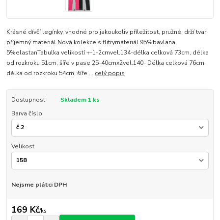
Krásné dívčí legínky, vhodné pro jakoukoliv příležitost, pružné, drží tvar,
příjemný materiál.Nová kolekce s flitrymateriál 95%bavlana
5%elastanTabulka velikostí +-1-2cmvel.134-délka celková 73cm, délka
od rozkroku 51cm, šíře v pase 25-40cmx2vel.140- Délka celková 76cm,
délka od rozkroku 54cm, šíře ...
celý popis
Dostupnost
Skladem 1 ks
Barva číslo
Velikost
Nejsme plátci DPH
169 Kč
/
ks